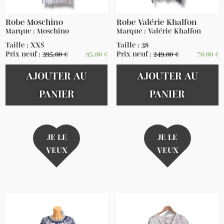
Robe Moschino
Robe Valérie Khalfon
Marque : Moschino
Marque : Valérie Khalfon
Taille : XXS
Taille : 38
Prix neuf :
395,00
€
95,00
€
Prix neuf :
249,00
€
70,00
€
AJOUTER AU
AJOUTER AU
PANIER
PANIER
JE LE
JE LE
VEUX
VEUX