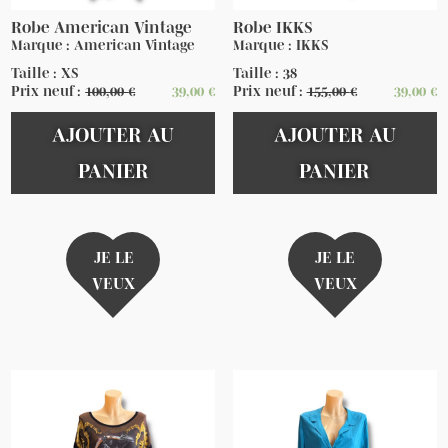
Robe American Vintage
Robe IKKS
Marque : American Vintage
Marque : IKKS
Taille : XS
Taille : 38
Prix neuf :
100,00
€
39,00
€
Prix neuf :
155,00
€
39,00
€
AJOUTER AU
AJOUTER AU
PANIER
PANIER
JE LE
JE LE
VEUX
VEUX