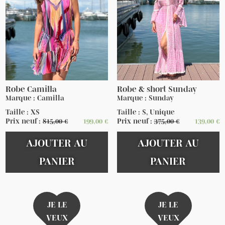
Robe Camilla
Robe & short Sunday
Marque : Camilla
Marque : Sunday
Taille : XS
Taille : S, Unique
Prix neuf :
815,00
€
199,00
€
Prix neuf :
375,00
€
139,00
€
AJOUTER AU
AJOUTER AU
PANIER
PANIER
JE LE
JE LE
VEUX
VEUX