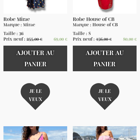
Robe Mirae
Robe House of CB
Marque : Mirae
Marque : House of CB
Taille : 36
Taille : S
Prix neuf :
255,00
€
69,00
€
Prix neuf :
156,00
€
80,00
€
AJOUTER AU
AJOUTER AU
PANIER
PANIER
JE LE
JE LE
VEUX
VEUX