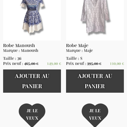
Robe Manoush
Robe Maje
Marque : Manoush
Marque : Maje
Taille : 36
Taille : S
Prix neuf :
465,00
€
149,00
€
Prix neuf :
395,00
€
110,00
€
AJOUTER AU
AJOUTER AU
PANIER
PANIER
JE LE
JE LE
VEUX
VEUX