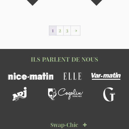
1
2
3
→
ILS PARLENT DE NOUS
Swap-Chic