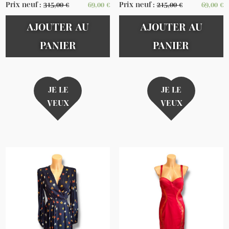
Prix neuf :
315,00
€
69,00
€
Prix neuf :
215,00
€
69,00
€
AJOUTER AU
AJOUTER AU
PANIER
PANIER
JE LE
JE LE
VEUX
VEUX