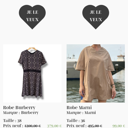
JE LE
JE LE
VEUX
VEUX
Robe Burberry
Robe Marni
Marque : Burberry
Marque : Marni
Taille : 38
Taille : 36
Prix neuf :
1200,00
€
379,00
€
Prix neuf :
495,00
€
99,00
€