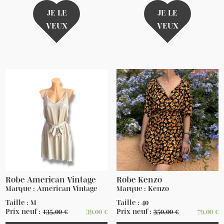
JE LE
JE LE
VEUX
VEUX
Robe American Vintage
Robe Kenzo
Marque : American Vintage
Marque : Kenzo
Taille : M
Taille : 40
Prix neuf :
135,00
€
39,00
€
Prix neuf :
350,00
€
79,00
€