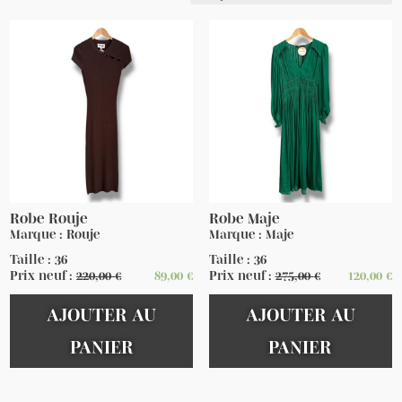
Robe Rouje
Robe Maje
Marque : Rouje
Marque : Maje
Taille : 36
Taille : 36
Prix neuf :
220,00
€
89,00
€
Prix neuf :
275,00
€
120,00
€
AJOUTER AU
AJOUTER AU
PANIER
PANIER