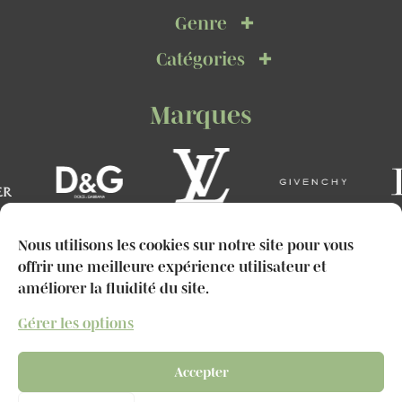
Genre
Catégories
Marques
Nous utilisons les cookies sur notre site pour vous
offrir une meilleure expérience utilisateur et
améliorer la fluidité du site.
Téléphone :
Gérer les options
+33 (0)6 67 22 72 53
Accepter
Adresse :
Marines de Cogolin, Quai de la Galiote, 83310 Cogolin