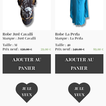
Robe Just Cavalli
Robe La Perla
Marque : Just Cavalli
Marque : La Perla
Taille : M
Taille : 40
Prix neuf :
120,00
€
29,00
€
Prix neuf :
340,00
€
89,00
€
AJOUTER AU
AJOUTER AU
PANIER
PANIER
JE LE
JE LE
VEUX
VEUX