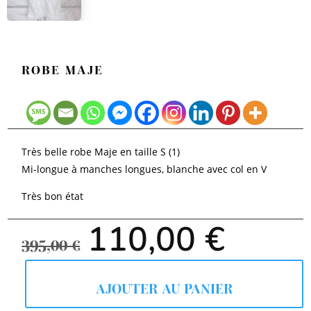
ROBE MAJE
Très belle robe Maje en taille S (1)
Mi-longue à manches longues, blanche avec col en V
Très bon état
Le
Le
110,00
€
prix
prix
395,00
€
initial
actuel
était :
est :
395,00 €.
110,00
AJOUTER AU PANIER