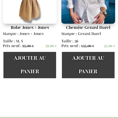
Robe Jones + Jones
Chemise Gerard Darel
Marque : Jones + Jones
Marque : Gerard Darel
Taille : M, S
Taille : 36
Prix neuf :
95,00
€
39,00
€
Prix neuf :
135,00
€
45,00
€
AJOUTER AU
AJOUTER AU
PANIER
PANIER
Voir d'autres articles