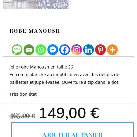
ROBE MANOUSH
Jolie robe Manoush en taille 36
En coton, blanche aux motifs bleu avec des détails de
paillettes et jupe évasée. Ouverture à zip dans le dos
Très bon état
Le
Le
149,00
€
prix
prix
465,00
€
initial
actuel
était :
est :
465,00 €.
149,00
AJOUTER AU PANIER