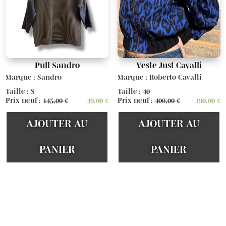
Pull Sandro
Veste Just Cavalli
Marque : Sandro
Marque : Roberto Cavalli
Taille : S
Taille : 40
Prix neuf :
145,00
€
49,00
€
Prix neuf :
400,00
€
190,00
€
AJOUTER AU
AJOUTER AU
PANIER
PANIER
Voir d'autres articles