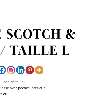
E SCOTCH &
/ TAILLE L
 Soda en taille L
elassé avec poches intérieur
ur or