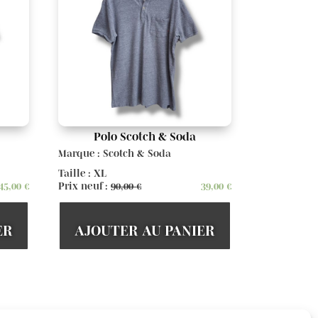
Polo Scotch & Soda
Marque : Scotch & Soda
Taille : XL
45,00
€
Prix neuf :
90,00
€
39,00
€
ER
AJOUTER AU PANIER