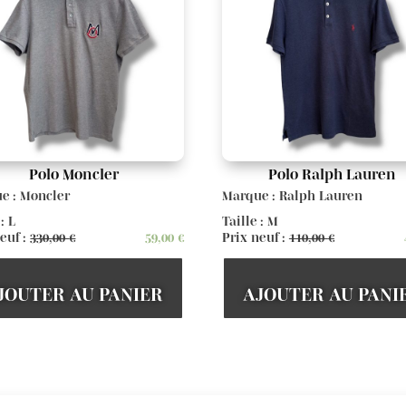
Polo Moncler
Polo Ralph Lauren
e : Moncler
Marque : Ralph Lauren
 : L
Taille : M
euf :
330,00
€
59,00
€
Prix neuf :
110,00
€
JOUTER AU PANIER
AJOUTER AU PANI
Voir d'autres articles