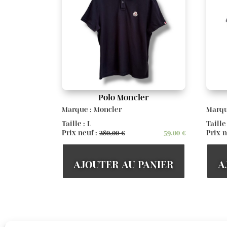
Polo Moncler
Marque : Moncler
Marqu
Taille : L
Taille
Prix neuf :
280,00
€
59,00
€
Prix n
AJOUTER AU PANIER
A