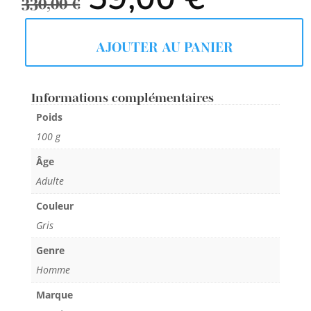
prix
prix
330,00
€
initial
actuel
était :
est :
330,00 €.
59,00 €.
AJOUTER AU PANIER
Informations complémentaires
Poids
100 g
Âge
Adulte
Couleur
Gris
Genre
Homme
Marque