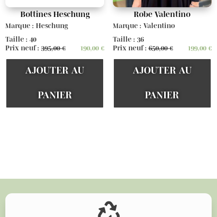
Bottines Heschung
Robe Valentino
Marque : Heschung
Marque : Valentino
Taille : 40
Taille : 36
Prix neuf :
395,00
€
190,00
€
Prix neuf :
650,00
€
199,00
€
AJOUTER AU
AJOUTER AU
PANIER
PANIER
Voir d'autres articles
