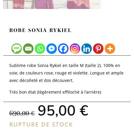
ROBE SONIA RYKIEL
Sublime robe Sonia Rykiel en taille M (taille 2). 100% en
soie, de couleurs rose, rouge et violette. Longue et ample
avec décolleté et dos découvert.
Très bon état (légèrement effiloché à l’arrière)
Le
Le
95,00
€
prix
prix
690,00
€
initial
actuel
était :
est :
RUPTURE DE STOCK
690,00 €.
95,00 €.