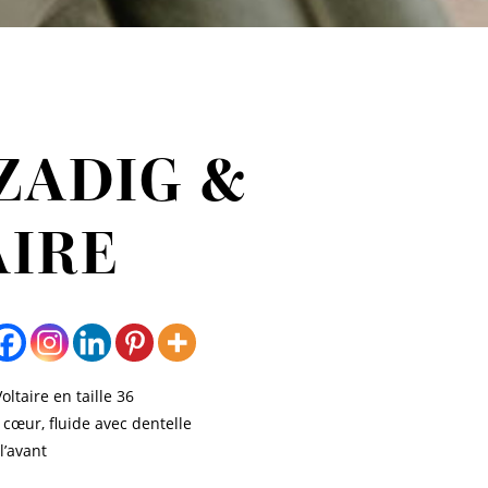
ZADIG &
AIRE
oltaire en taille 36
 cœur, fluide avec dentelle
l’avant