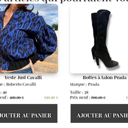
Veste Just Cavalli
Bottes à talon Prada
e : Roberto Cavalli
Marque : Prada
 : 40
Taille : 38
euf :
400,00
€
190,00
€
Prix neuf :
800,00
€
1
JOUTER AU PANIER
AJOUTER AU PANI