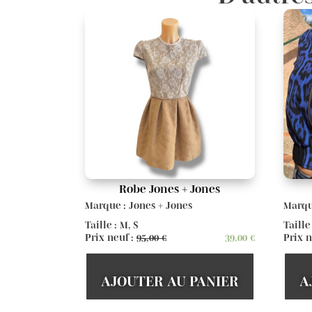
Robe Jones + Jones
Marque : Jones + Jones
Marqu
Taille : M, S
Taille
Prix neuf :
95,00
€
39,00
€
Prix n
AJOUTER AU PANIER
A