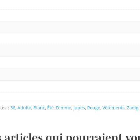
ttes :
36
,
Adulte
,
Blanc
,
Été
,
Femme
,
Jupes
,
Rouge
,
Vêtements
,
Zadig 
 articles qui pourraient vo