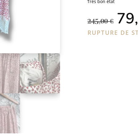
Très bon état
Le
79
pri
245,00
€
ini
étai
RUPTURE DE S
245