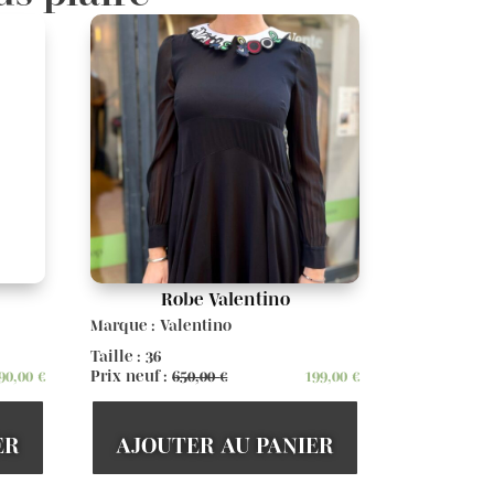
Robe Valentino
Marque : Valentino
Taille : 36
90,00
€
Prix neuf :
650,00
€
199,00
€
ER
AJOUTER AU PANIER