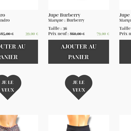
dro
Jupe Burberry
Jupe 
andro
Marque : Burberry
Marqu
Taille : 36
Taille
185,00
€
39,00
€
Prix neuf :
860,00
€
79,00
€
Prix 
OUTER AU
AJOUTER AU
PANIER
PANIER
JE LE
JE LE
VEUX
VEUX