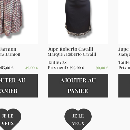
 Jarmon
Jupe Roberto Cavalli
Jupe
ara Jarmon
Marque : Roberto Cavalli
Marqu
Taille : 38
Taille
265,00
€
49,00
€
Prix neuf :
395,00
€
90,00
€
Prix 
OUTER AU
AJOUTER AU
PANIER
PANIER
JE LE
JE LE
VEUX
VEUX