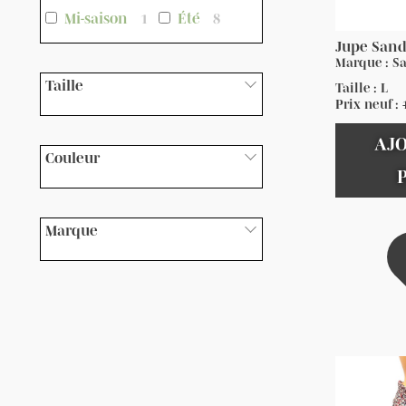
Mi-saison
1
Été
8
Jupe San
Marque : S
Taille
Taille : L
Prix neuf :
AJ
Couleur
Marque