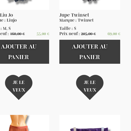
Liu Jo
Jupe Twinset
e : Liujo
Marque : Twinset
 : M, S
Taille : S
neuf :
160,00
€
55,00
€
Prix neuf :
205,00
€
69,00
€
AJOUTER AU
AJOUTER AU
PANIER
PANIER
JE LE
JE LE
VEUX
VEUX