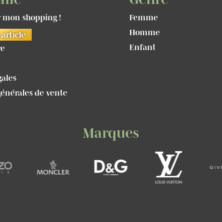
mon shopping !
Femme
Homme
article
Enfant
re
e
gales
générales de vente
Marques