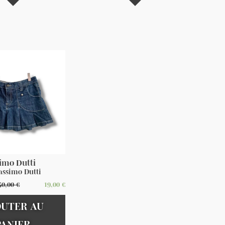
imo Dutti
assimo Dutti
50,00
€
19,00
€
OUTER AU
PANIER