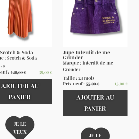
 Scotch & Soda
Jupe Interdit de me
Gronder
e : Scotch & Soda
Marque : Interdit de me
 : S
Gronder
neuf :
120,00
€
39,00
€
Taille : 24 mois
Prix neuf :
55,00
€
15,00
€
AJOUTER AU
PANIER
AJOUTER AU
PANIER
JE LE
VEUX
JE LE