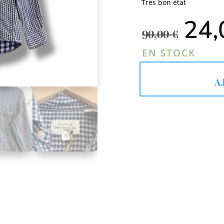
Très bon état
Le
24
pri
90,00
€
init
était
EN STOCK
90,0
A