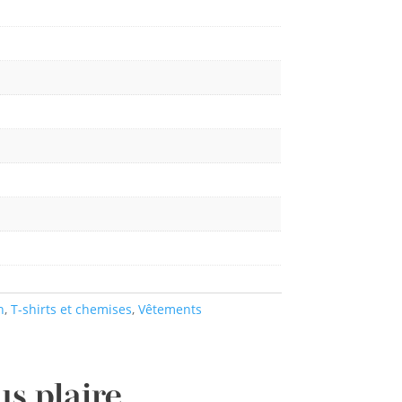
n
,
T-shirts et chemises
,
Vêtements
us plaire