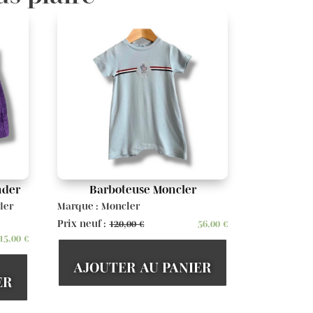
nder
Barboteuse Moncler
der
Marque : Moncler
Prix neuf :
120,00
€
56,00
€
15,00
€
AJOUTER AU PANIER
ER