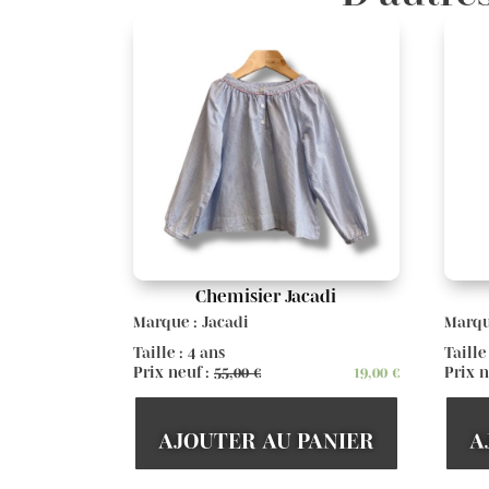
Chemisier Jacadi
Marque : Jacadi
Marqu
Taille : 4 ans
Taille
Prix neuf :
55,00
€
19,00
€
Prix n
AJOUTER AU PANIER
A