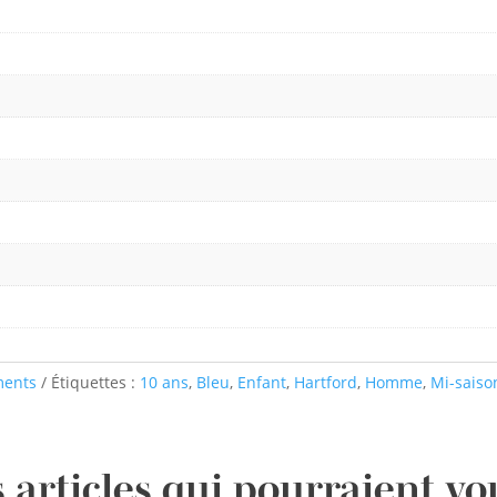
ments
Étiquettes :
10 ans
,
Bleu
,
Enfant
,
Hartford
,
Homme
,
Mi-saiso
 articles qui pourraient vo