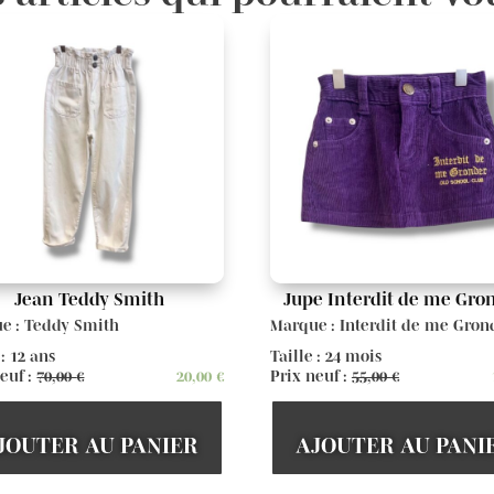
Jean Teddy Smith
Jupe Interdit de me Gro
e : Teddy Smith
Marque : Interdit de me Gron
 : 12 ans
Taille : 24 mois
euf :
70,00
€
20,00
€
Prix neuf :
55,00
€
JOUTER AU PANIER
AJOUTER AU PANI