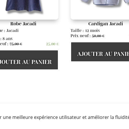
Robe Jacadi
Cardigan Jacadi
e : Jacadi
Taille : 12 mois
Prix neuf :
50,00
€
 : 8 ans
euf :
75,00
€
25,00
€
AJOUTER AU PANI
JOUTER AU PANIER
Voir d'autres articles
r une meilleure expérience utilisateur et améliorer la fluidit
