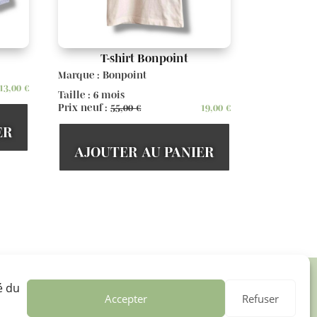
T-shirt Bonpoint
Marque : Bonpoint
13,00
€
Taille : 6 mois
Prix neuf :
55,00
€
19,00
€
ER
AJOUTER AU PANIER
é du

Accepter
Refuser