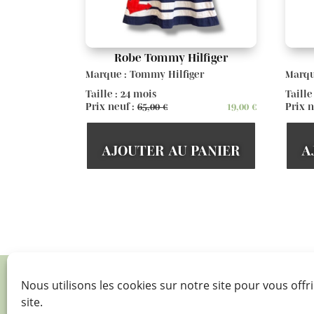
Robe Tommy Hilfiger
Marque : Tommy Hilfiger
Marqu
Taille : 24 mois
Taille
Prix neuf :
65,00
€
19,00
€
Prix n
AJOUTER AU PANIER
A
Nous utilisons les cookies sur notre site pour vous offri

site.