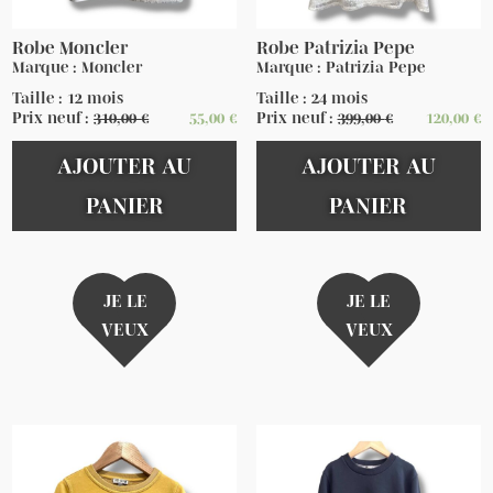
Robe Moncler
Robe Patrizia Pepe
Marque : Moncler
Marque : Patrizia Pepe
Taille : 12 mois
Taille : 24 mois
Prix neuf :
310,00
€
55,00
€
Prix neuf :
399,00
€
120,00
€
AJOUTER AU
AJOUTER AU
PANIER
PANIER
JE LE
JE LE
VEUX
VEUX