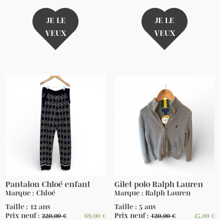
JE LE
JE LE
VEUX
VEUX
Pantalon Chloé enfant
Gilet polo Ralph Lauren
Marque : Chloé
Marque : Ralph Lauren
Taille : 12 ans
Taille : 5 ans
Prix neuf :
220,00
€
69,00
€
Prix neuf :
120,00
€
45,00
€