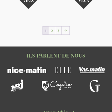
VEUX
VEUX
1
2
3
→
ILS PARLENT DE NOUS