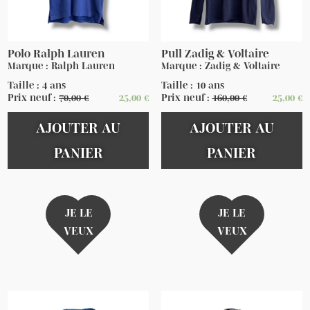
Polo Ralph Lauren
Pull Zadig & Voltaire
Marque : Ralph Lauren
Marque : Zadig & Voltaire
Taille : 4 ans
Taille : 10 ans
Prix neuf :
70,00
€
25,00
€
Prix neuf :
160,00
€
25,00
€
AJOUTER AU
AJOUTER AU
PANIER
PANIER
JE LE
JE LE
VEUX
VEUX