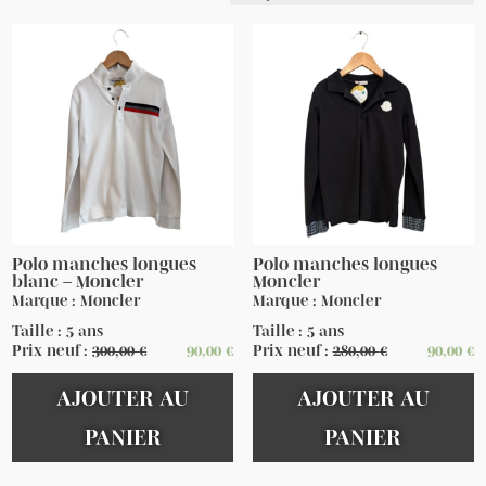
Polo manches longues
Polo manches longues
blanc – Moncler
Moncler
Marque : Moncler
Marque : Moncler
Taille : 5 ans
Taille : 5 ans
Prix neuf :
300,00
€
90,00
€
Prix neuf :
280,00
€
90,00
€
AJOUTER AU
AJOUTER AU
PANIER
PANIER