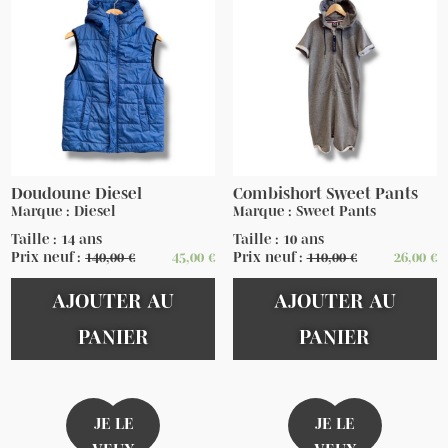
Doudoune Diesel
Combishort Sweet Pants
Marque : Diesel
Marque : Sweet Pants
Taille : 14 ans
Taille : 10 ans
Prix neuf :
140,00
€
45,00
€
Prix neuf :
110,00
€
26,00
€
AJOUTER AU
AJOUTER AU
PANIER
PANIER
JE LE
JE LE