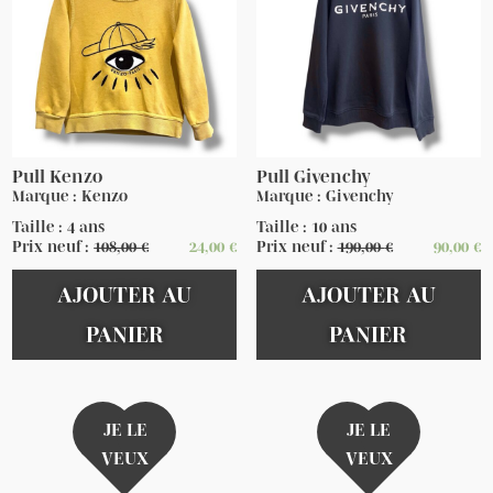
Pull Kenzo
Pull Givenchy
Marque : Kenzo
Marque : Givenchy
Taille : 4 ans
Taille : 10 ans
Prix neuf :
108,00
€
24,00
€
Prix neuf :
190,00
€
90,00
€
AJOUTER AU
AJOUTER AU
PANIER
PANIER
JE LE
JE LE
VEUX
VEUX