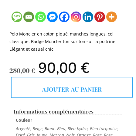
Polo Moncler en coton piqué, manches longues, col
classique. Badge Moncler ton sur ton sur la poitrine.
Élégant et casual chic.
Le
Le
90,00
€
prix
prix
280,00
€
initial
actuel
était :
est :
280,00 €.
90,00 €.
AJOUTER AU PANIER
Informations complémentaires
Couleur
Argenté, Beige, Blanc, Bleu, Bleu hydro, Bleu turquoise,
Doré, Gris, Jaune, Marron, Noir, Orange, Rose, Rose