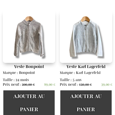
Veste Bonpoint
Veste Karl Lagerfeld
Marque : Bonpoint
Marque : Karl Lagerfeld
Taille : 24 mois
Taille : 5 ans
Prix neuf :
200,00
€
89,00
€
Prix neuf :
120,00
€
39,00
€
AJOUTER AU
AJOUTER AU
PANIER
PANIER