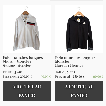
Polo manches longues
Polo manches longues
blanc – Moncler
Moncler
Marque : Moncler
Marque : Moncler
Taille : 5 ans
Taille : 5 ans
Prix neuf :
300,00
€
90,00
€
Prix neuf :
280,00
€
90,00
€
AJOUTER AU
AJOUTER AU
PANIER
PANIER