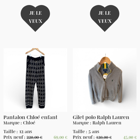
JE LE
JE LE
VEUX
VEUX
Pantalon Chloé enfant
Gilet polo Ralph Lauren
Marque : Chloé
Marque : Ralph Lauren
Taille : 12 ans
Taille : 5 ans
Prix neuf :
220,00
€
69,00
€
Prix neuf :
120,00
€
45,00
€