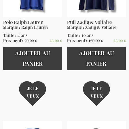
Polo Ralph Lauren
Pull Zadig & Voltaire
Marque : Ralph Lauren
Marque : Zadig & Voltaire
Taille : 4 ans
Taille : 10 ans
Prix neuf :
70,00
€
25,00
€
Prix neuf :
160,00
€
25,00
€
AJOUTER AU
AJOUTER AU
PANIER
PANIER
JE LE
JE LE
VEUX
VEUX