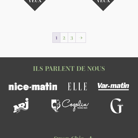
VEUX
VEUX
1
2
3
→
ILS PARLENT DE NOUS