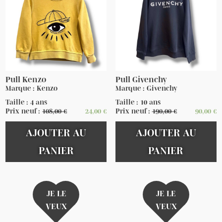
Pull Kenzo
Pull Givenchy
Marque : Kenzo
Marque : Givenchy
Taille : 4 ans
Taille : 10 ans
Prix neuf :
108,00
€
24,00
€
Prix neuf :
190,00
€
90,00
€
AJOUTER AU
AJOUTER AU
PANIER
PANIER
JE LE
JE LE
VEUX
VEUX