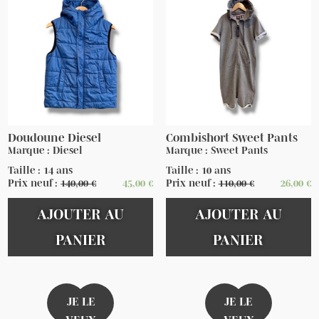
Doudoune Diesel
Combishort Sweet Pants
Marque : Diesel
Marque : Sweet Pants
Taille : 14 ans
Taille : 10 ans
Prix neuf :
140,00
€
45,00
€
Prix neuf :
110,00
€
26,00
€
AJOUTER AU
AJOUTER AU
PANIER
PANIER
JE LE
JE LE