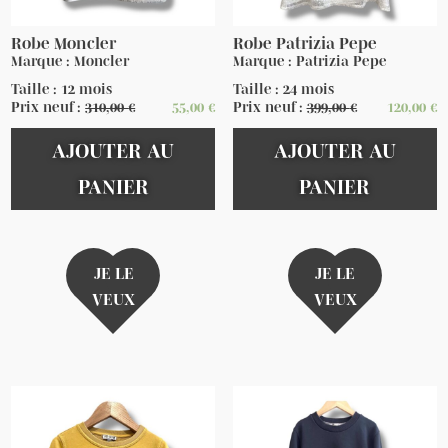
Robe Moncler
Robe Patrizia Pepe
Marque : Moncler
Marque : Patrizia Pepe
Taille : 12 mois
Taille : 24 mois
Prix neuf :
310,00
€
55,00
€
Prix neuf :
399,00
€
120,00
€
AJOUTER AU
AJOUTER AU
PANIER
PANIER
JE LE
JE LE
VEUX
VEUX