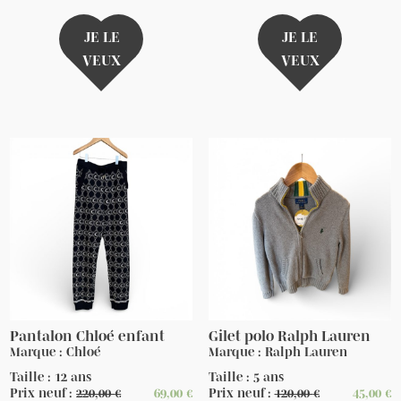
JE LE
JE LE
VEUX
VEUX
Pantalon Chloé enfant
Gilet polo Ralph Lauren
Marque : Chloé
Marque : Ralph Lauren
Taille : 12 ans
Taille : 5 ans
Prix neuf :
220,00
€
69,00
€
Prix neuf :
120,00
€
45,00
€