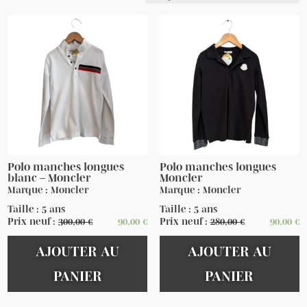
Polo manches longues
Polo manches longues
blanc – Moncler
Moncler
Marque : Moncler
Marque : Moncler
Taille : 5 ans
Taille : 5 ans
Prix neuf :
300,00
€
90,00
€
Prix neuf :
280,00
€
90,00
€
AJOUTER AU
AJOUTER AU
PANIER
PANIER