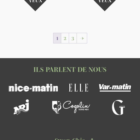
VEUX
VEUX
1
2
3
→
ILS PARLENT DE NOUS