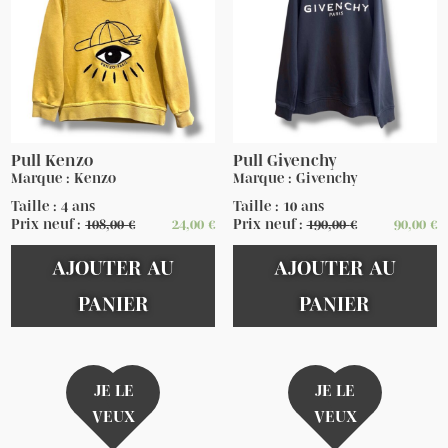
Pull Kenzo
Pull Givenchy
Marque : Kenzo
Marque : Givenchy
Taille : 4 ans
Taille : 10 ans
Prix neuf :
108,00
€
24,00
€
Prix neuf :
190,00
€
90,00
€
AJOUTER AU
AJOUTER AU
PANIER
PANIER
JE LE
JE LE
VEUX
VEUX