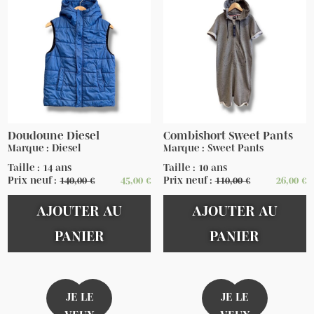
Doudoune Diesel
Combishort Sweet Pants
Marque : Diesel
Marque : Sweet Pants
Taille : 14 ans
Taille : 10 ans
Prix neuf :
140,00
€
45,00
€
Prix neuf :
110,00
€
26,00
€
AJOUTER AU
AJOUTER AU
PANIER
PANIER
JE LE
JE LE