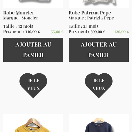
Robe Moncler
Robe Patrizia Pepe
Marque : Moncler
Marque : Patrizia Pepe
Taille : 12 mois
Taille : 24 mois
Prix neuf :
310,00
€
55,00
€
Prix neuf :
399,00
€
120,00
€
AJOUTER AU
AJOUTER AU
PANIER
PANIER
JE LE
JE LE
VEUX
VEUX