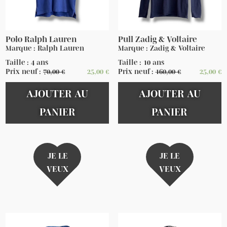
Polo Ralph Lauren
Pull Zadig & Voltaire
Marque : Ralph Lauren
Marque : Zadig & Voltaire
Taille : 4 ans
Taille : 10 ans
Prix neuf :
70,00
€
25,00
€
Prix neuf :
160,00
€
25,00
€
AJOUTER AU
AJOUTER AU
PANIER
PANIER
JE LE
JE LE
VEUX
VEUX