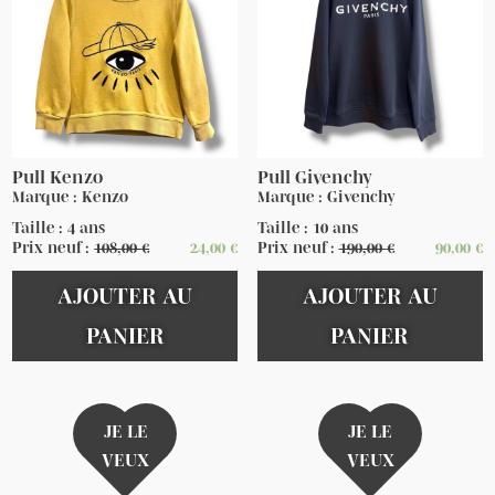
Pull Kenzo
Pull Givenchy
Marque : Kenzo
Marque : Givenchy
Taille : 4 ans
Taille : 10 ans
Prix neuf :
108,00
€
24,00
€
Prix neuf :
190,00
€
90,00
€
AJOUTER AU
AJOUTER AU
PANIER
PANIER
JE LE
JE LE
VEUX
VEUX