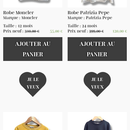
Robe Moncler
Robe Patrizia Pepe
Marque : Moncler
Marque : Patrizia Pepe
Taille : 12 mois
Taille : 24 mois
Prix neuf :
310,00
€
55,00
€
Prix neuf :
399,00
€
120,00
€
AJOUTER AU
AJOUTER AU
PANIER
PANIER
JE LE
JE LE
VEUX
VEUX