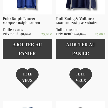
Polo Ralph Lauren
Pull Zadig & Voltaire
Marque : Ralph Lauren
Marque : Zadig & Voltaire
Taille : 4 ans
Taille : 10 ans
Prix neuf :
70,00
€
25,00
€
Prix neuf :
160,00
€
25,00
€
AJOUTER AU
AJOUTER AU
PANIER
PANIER
JE LE
JE LE
VEUX
VEUX