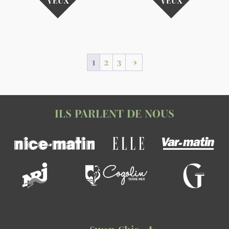
VEUX
VEUX
1
2
3
→
ILS PARLENT DE NOUS