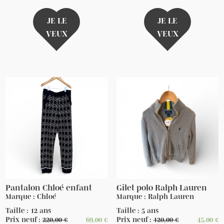
JE LE
JE LE
VEUX
VEUX
Pantalon Chloé enfant
Gilet polo Ralph Lauren
Marque : Chloé
Marque : Ralph Lauren
Taille : 12 ans
Taille : 5 ans
Prix neuf :
220,00
€
69,00
€
Prix neuf :
120,00
€
45,00
€