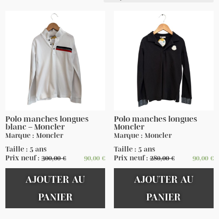
Polo manches longues
Polo manches longues
blanc – Moncler
Moncler
Marque : Moncler
Marque : Moncler
Taille : 5 ans
Taille : 5 ans
Prix neuf :
300,00
€
90,00
€
Prix neuf :
280,00
€
90,00
€
AJOUTER AU
AJOUTER AU
PANIER
PANIER