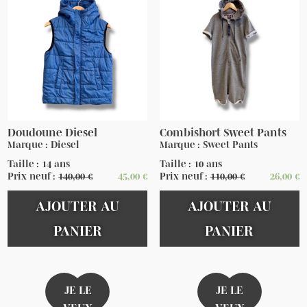
Doudoune Diesel
Combishort Sweet Pants
Marque : Diesel
Marque : Sweet Pants
Taille : 14 ans
Taille : 10 ans
Prix neuf :
140,00
€
45,00
€
Prix neuf :
110,00
€
26,00
€
AJOUTER AU
AJOUTER AU
PANIER
PANIER
JE LE
JE LE