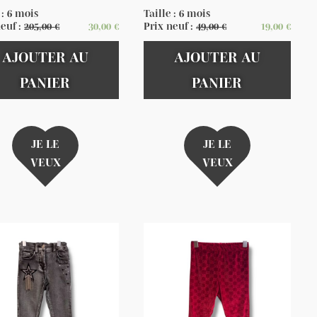
 : 6 mois
Taille : 6 mois
neuf :
205,00
€
30,00
€
Prix neuf :
49,00
€
19,00
€
AJOUTER AU
AJOUTER AU
PANIER
PANIER
JE LE
JE LE
VEUX
VEUX