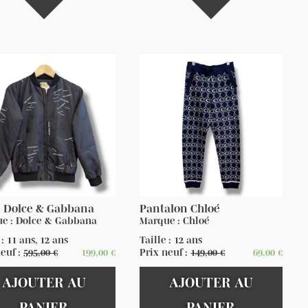
e Dolce & Gabbana
Pantalon Chloé
e : Dolce & Gabbana
Marque : Chloé
 : 11 ans, 12 ans
Taille : 12 ans
neuf :
595,00
€
199,00
€
Prix neuf :
149,00
€
69,00
€
AJOUTER AU
AJOUTER AU
PANIER
PANIER