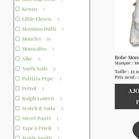
Kenzo
1
Little Eleven
1
Massimo Dutti
1
Moncler
10
Monnalisa
1
Robe Mon
Nike
2
Marque : M
North Sails
2
Taille : 12 
Prix neuf :
Patrizia Pepe
1
Petrol
1
AJ
Ralph Lauren
5
Scotch & Soda
3
Sweet Pants
1
Tape à l'Oeil
1
Teddy Smith
1