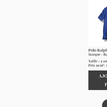
Polo Ralp
Marque : R
Taille : 4 a
Prix neuf :
AJ