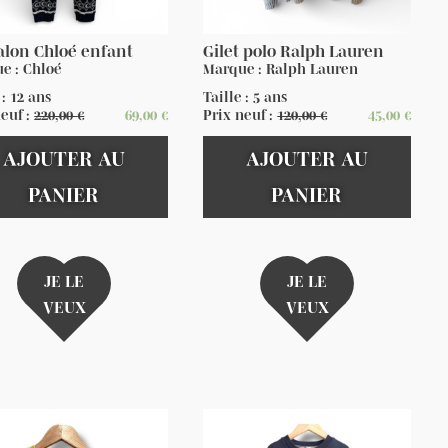
alon Chloé enfant
Gilet polo Ralph Lauren
e : Chloé
Marque : Ralph Lauren
 : 12 ans
Taille : 5 ans
neuf :
220,00
€
69,00
€
Prix neuf :
120,00
€
45,00
€
AJOUTER AU
AJOUTER AU
PANIER
PANIER
JE LE
JE LE
VEUX
VEUX