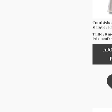
Combishor
Marque : R
Taille : 6 m
Prix neuf :
AJ