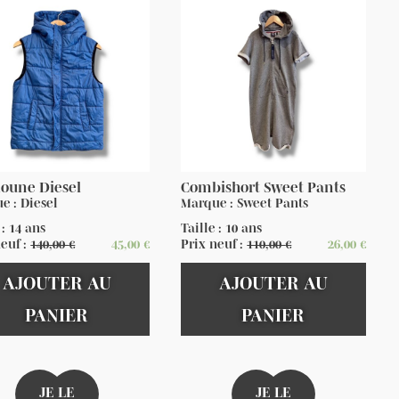
oune Diesel
Combishort Sweet Pants
e : Diesel
Marque : Sweet Pants
 : 14 ans
Taille : 10 ans
neuf :
140,00
€
45,00
€
Prix neuf :
110,00
€
26,00
€
AJOUTER AU
AJOUTER AU
PANIER
PANIER
JE LE
JE LE