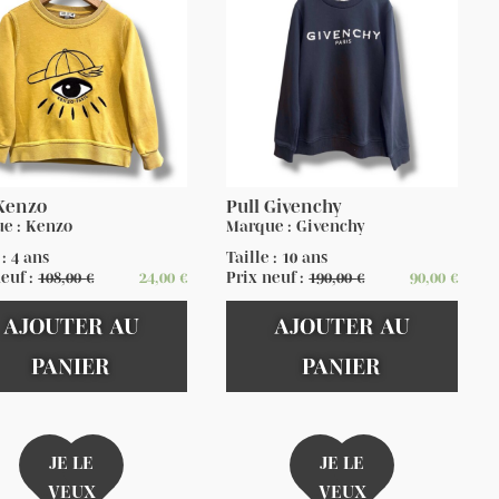
 Kenzo
Pull Givenchy
e : Kenzo
Marque : Givenchy
 : 4 ans
Taille : 10 ans
neuf :
108,00
€
24,00
€
Prix neuf :
190,00
€
90,00
€
AJOUTER AU
AJOUTER AU
PANIER
PANIER
JE LE
JE LE
VEUX
VEUX