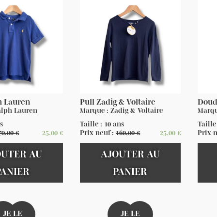
h Lauren
Pull Zadig & Voltaire
Doud
alph Lauren
Marque : Zadig & Voltaire
Marqu
ns
Taille : 10 ans
Taille
70,00
€
25,00
€
Prix neuf :
160,00
€
25,00
€
Prix 
OUTER AU
AJOUTER AU
PANIER
PANIER
JE LE
JE LE