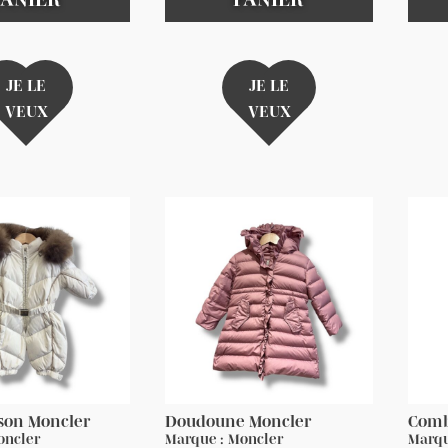
JE LE
JE LE
VEUX
VEUX
son Moncler
Doudoune Moncler
Comb
oncler
Marque : Moncler
Marqu