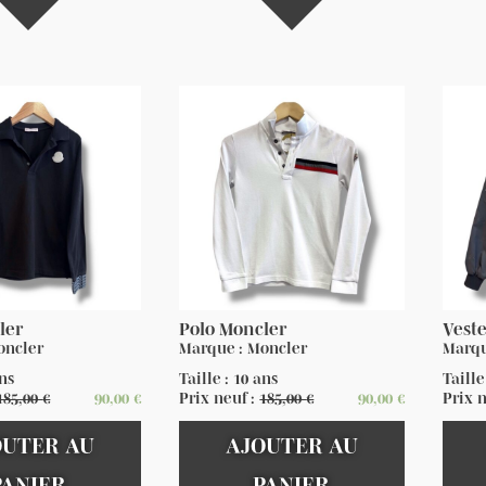
ler
Polo Moncler
Vest
oncler
Marque : Moncler
Marqu
ans
Taille : 10 ans
Taille
185,00
€
90,00
€
Prix neuf :
185,00
€
90,00
€
Prix 
OUTER AU
AJOUTER AU
PANIER
PANIER