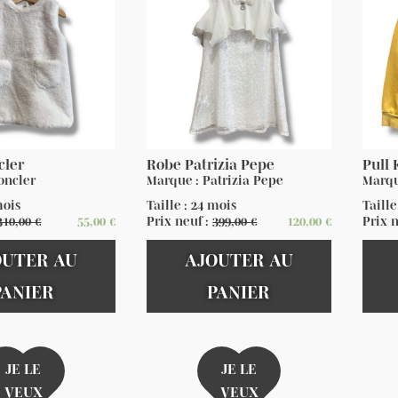
cler
Robe Patrizia Pepe
Pull
oncler
Marque : Patrizia Pepe
Marqu
mois
Taille : 24 mois
Taille
310,00
€
55,00
€
Prix neuf :
399,00
€
120,00
€
Prix 
OUTER AU
AJOUTER AU
PANIER
PANIER
JE LE
JE LE
VEUX
VEUX