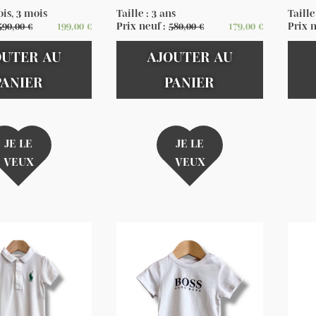
ois, 3 mois
Taille : 3 ans
Taille
590,00
€
199,00
€
Prix neuf :
580,00
€
179,00
€
Prix 
OUTER AU
AJOUTER AU
PANIER
PANIER
JE LE
JE LE
VEUX
VEUX