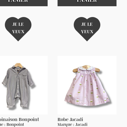
JE LE
JE LE
VEUX
VEUX
inaison Bonpoint
Robe Jacadi
e : Bonpoint
Marque : Jacadi