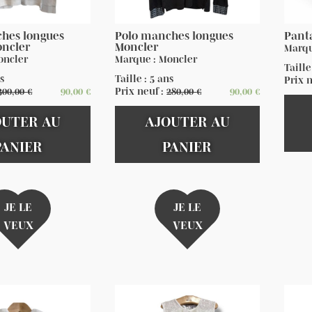
hes longues
Polo manches longues
Pant
oncler
Moncler
Marqu
oncler
Marque : Moncler
Taille
ns
Taille : 5 ans
Prix 
300,00
€
90,00
€
Prix neuf :
280,00
€
90,00
€
OUTER AU
AJOUTER AU
PANIER
PANIER
JE LE
JE LE
VEUX
VEUX