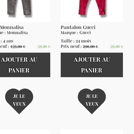
 Monnalisa
Pantalon Gucci
e : Monnalisa
Marque : Gucci
 : 4 ans
Taille : 24 mois
neuf :
159,00
€
59,00
€
Prix neuf :
290,00
€
59,00
€
AJOUTER AU
AJOUTER AU
PANIER
PANIER
JE LE
JE LE
VEUX
VEUX