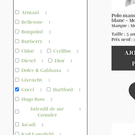
Armani
1
Polo manc
blanc – M
Bellerose
1
Marque : M
Bonpoint
3
Taille : 5 a
Prix neuf :
Burberry
1
Chloé
2
Cyrillus
2
AJ
Diesel
1
Dior
1
Dolce & Gabbana
1
Givenchy
1
Gucci
1
Hartford
1
Hugo Boss
2
Interdit de me
1
Gronder
Jacadi
4
Karl Lagerfeld
1