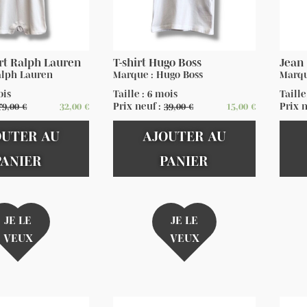
t Ralph Lauren
T-shirt Hugo Boss
Jean
alph Lauren
Marque : Hugo Boss
Marqu
ois
Taille : 6 mois
Taille
79,00
€
32,00
€
Prix neuf :
39,00
€
15,00
€
Prix 
OUTER AU
AJOUTER AU
PANIER
PANIER
JE LE
JE LE
VEUX
VEUX