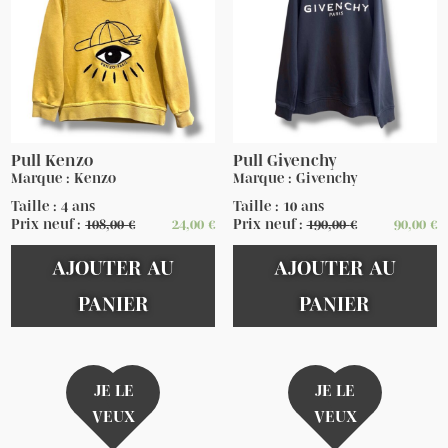
Pull Kenzo
Pull Givenchy
Marque : Kenzo
Marque : Givenchy
Taille : 4 ans
Taille : 10 ans
Prix neuf :
108,00
€
24,00
€
Prix neuf :
190,00
€
90,00
€
AJOUTER AU
AJOUTER AU
PANIER
PANIER
JE LE
JE LE
VEUX
VEUX