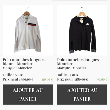
Polo manches longues
Polo manches longues
blanc – Moncler
Moncler
Marque : Moncler
Marque : Moncler
Taille : 5 ans
Taille : 5 ans
Prix neuf :
300,00
€
90,00
€
Prix neuf :
280,00
€
90,00
€
AJOUTER AU
AJOUTER AU
PANIER
PANIER