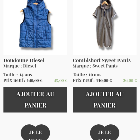
Doudoune Diesel
Combishort Sweet Pants
Marque : Diesel
Marque : Sweet Pants
Taille : 14 ans
Taille : 10 ans
Prix neuf :
140,00
€
45,00
€
Prix neuf :
110,00
€
26,00
€
AJOUTER AU
AJOUTER AU
PANIER
PANIER
JE LE
JE LE