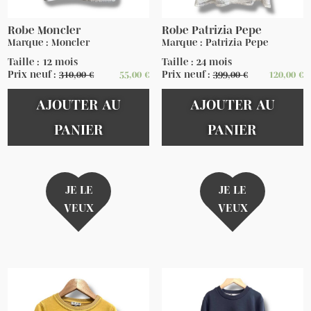
Robe Moncler
Robe Patrizia Pepe
Marque : Moncler
Marque : Patrizia Pepe
Taille : 12 mois
Taille : 24 mois
Prix neuf :
310,00
€
55,00
€
Prix neuf :
399,00
€
120,00
€
AJOUTER AU
AJOUTER AU
PANIER
PANIER
JE LE
JE LE
VEUX
VEUX