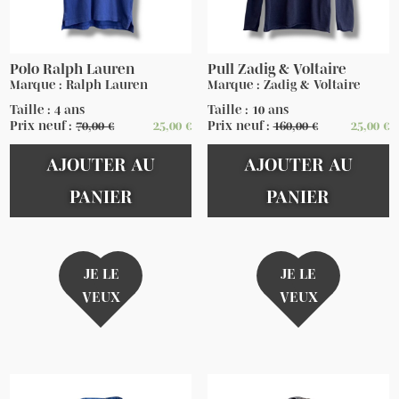
Polo Ralph Lauren
Pull Zadig & Voltaire
Marque : Ralph Lauren
Marque : Zadig & Voltaire
Taille : 4 ans
Taille : 10 ans
Prix neuf :
70,00
€
25,00
€
Prix neuf :
160,00
€
25,00
€
AJOUTER AU
AJOUTER AU
PANIER
PANIER
JE LE
JE LE
VEUX
VEUX