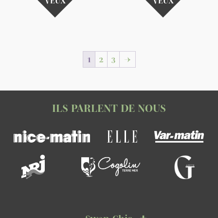
VEUX
VEUX
1
2
3
→
ILS PARLENT DE NOUS