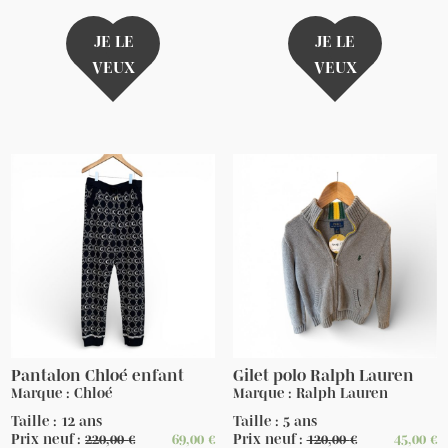
JE LE
JE LE
VEUX
VEUX
Pantalon Chloé enfant
Gilet polo Ralph Lauren
Marque : Chloé
Marque : Ralph Lauren
Taille : 12 ans
Taille : 5 ans
Prix neuf :
220,00
€
69,00
€
Prix neuf :
120,00
€
45,00
€