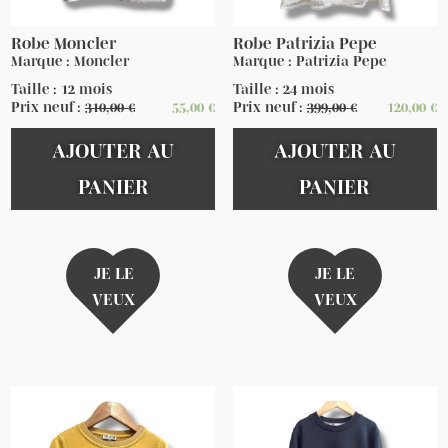
Robe Moncler
Robe Patrizia Pepe
Marque : Moncler
Marque : Patrizia Pepe
Taille : 12 mois
Taille : 24 mois
Prix neuf :
310,00
€
55,00
€
Prix neuf :
399,00
€
120,00
€
AJOUTER AU
AJOUTER AU
PANIER
PANIER
JE LE
JE LE
VEUX
VEUX