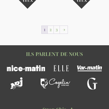
VEUX
VEUX
1
2
3
→
ILS PARLENT DE NOUS