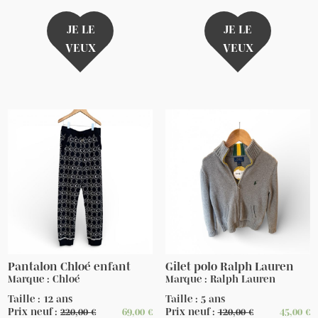
JE LE
JE LE
VEUX
VEUX
Pantalon Chloé enfant
Gilet polo Ralph Lauren
Marque : Chloé
Marque : Ralph Lauren
Taille : 12 ans
Taille : 5 ans
Prix neuf :
220,00
€
69,00
€
Prix neuf :
120,00
€
45,00
€