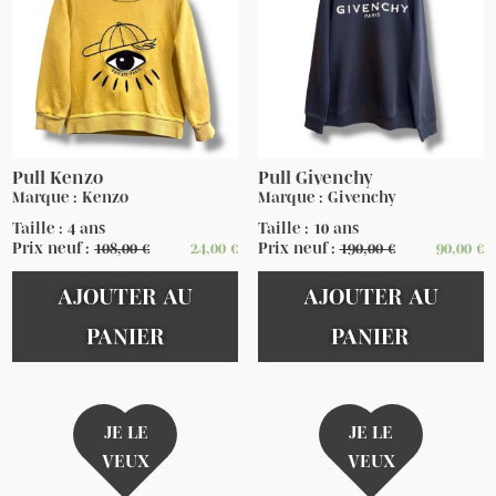
Pull Kenzo
Pull Givenchy
Marque : Kenzo
Marque : Givenchy
Taille : 4 ans
Taille : 10 ans
Prix neuf :
108,00
€
24,00
€
Prix neuf :
190,00
€
90,00
€
AJOUTER AU
AJOUTER AU
PANIER
PANIER
JE LE
JE LE
VEUX
VEUX