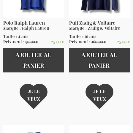
Polo Ralph Lauren
Pull Zadig & Voltaire
Marque : Ralph Lauren
Marque : Zadig & Voltaire
Taille : 4 ans
Taille : 10 ans
Prix neuf :
70,00
€
25,00
€
Prix neuf :
160,00
€
25,00
€
AJOUTER AU
AJOUTER AU
PANIER
PANIER
JE LE
JE LE
VEUX
VEUX