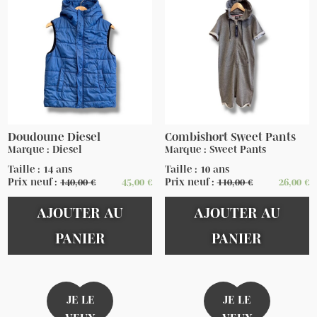
Doudoune Diesel
Combishort Sweet Pants
Marque : Diesel
Marque : Sweet Pants
Taille : 14 ans
Taille : 10 ans
Prix neuf :
140,00
€
45,00
€
Prix neuf :
110,00
€
26,00
€
AJOUTER AU
AJOUTER AU
PANIER
PANIER
JE LE
JE LE