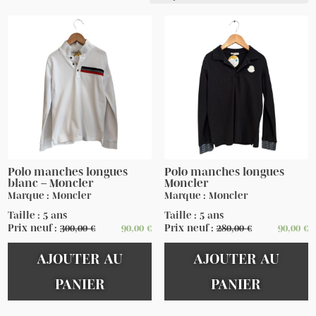
Polo manches longues
Polo manches longues
blanc – Moncler
Moncler
Marque : Moncler
Marque : Moncler
Taille : 5 ans
Taille : 5 ans
Prix neuf :
300,00
€
90,00
€
Prix neuf :
280,00
€
90,00
€
AJOUTER AU
AJOUTER AU
PANIER
PANIER