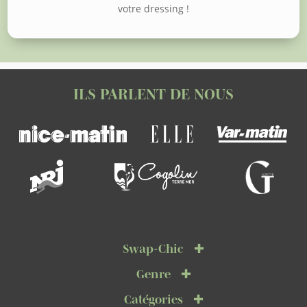
votre dressing !
ILS PARLENT DE NOUS
Swap-Chic
Genre
Catégories