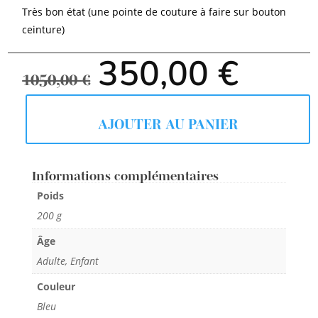
Très bon état (une pointe de couture à faire sur bouton
ceinture)
Le
Le
350,00
€
prix
prix
1050,00
€
initial
actue
était :
est :
1050,00 €.
350,00
AJOUTER AU PANIER
Informations complémentaires
Poids
200 g
Âge
Adulte, Enfant
Couleur
Bleu