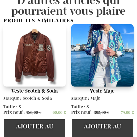
D’autres articles qui
pourraient vous plaire
PRODUITS SIMILAIRES
Veste Scotch & Soda
Veste Maje
Marque : Scotch & Soda
Marque : Maje
Taille : S
Taille : S
Prix neuf :
189,00
€
60,00
€
Prix neuf :
395,00
€
79,00
€
AJOUTER AU
AJOUTER AU