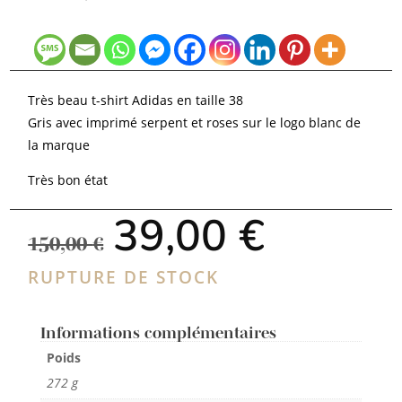
Très beau t-shirt Adidas en taille 38
Gris avec imprimé serpent et roses sur le logo blanc de
la marque
Très bon état
Le
Le
39,00
€
prix
prix
150,00
€
initial
actuel
était :
est :
RUPTURE DE STOCK
150,00 €.
39,00 €.
Informations complémentaires
Poids
272 g