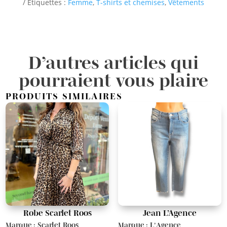
Étiquettes :
Femme
,
T-shirts et chemises
,
Vêtements
D’autres articles qui
pourraient vous plaire
PRODUITS SIMILAIRES
Robe Scarlet Roos
Jean L’Agence
Marque : Scarlet Roos
Marque : L'Agence