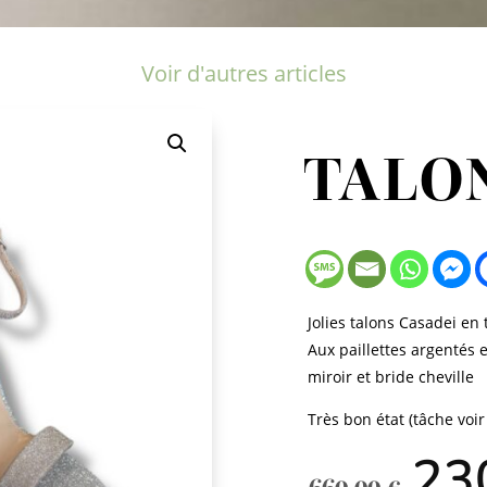
Voir d'autres articles
TALO
Jolies talons Casadei en 
Aux paillettes argentés e
miroir et bride cheville
Très bon état (tâche voir
Le
23
pri