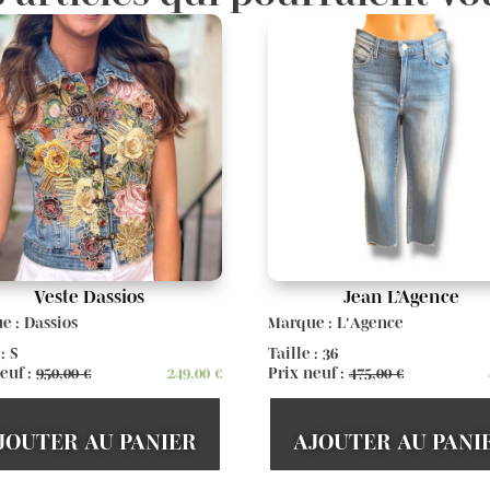
Veste Dassios
Jean L’Agence
e : Dassios
Marque : L'Agence
 : S
Taille : 36
euf :
950,00
€
249,00
€
Prix neuf :
475,00
€
JOUTER AU PANIER
AJOUTER AU PANI