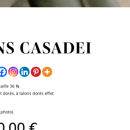
NS CASADEI
taille 36
½
t dorés, à talons dorés effet
 photo)
Le
0,00
€
x
prix