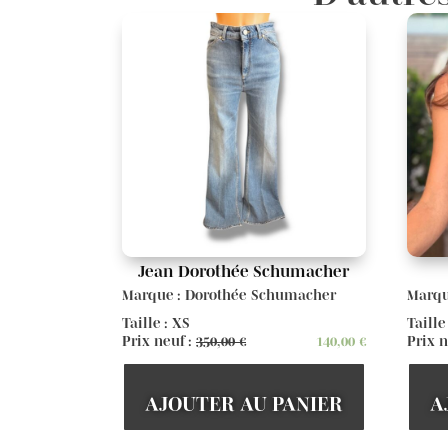
Jean Dorothée Schumacher
Marque : Dorothée Schumacher
Marqu
Taille : XS
Taille
Prix neuf :
350,00
€
140,00
€
Prix n
AJOUTER AU PANIER
A