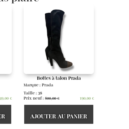
Bottes à talon Prada
Marque : Prada
Taille : 38
49,00
€
Prix neuf :
800,00
€
190,00
€
ER
AJOUTER AU PANIER