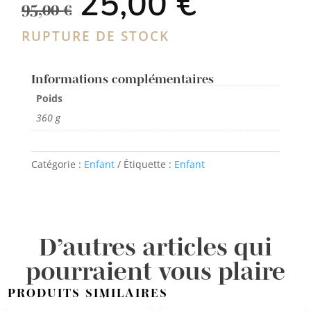
25,00
€
prix
prix
95,00
€
initial
actuel
était :
est :
RUPTURE DE STOCK
95,00 €.
25,00 €.
Informations complémentaires
Poids
360 g
Catégorie :
Enfant
Étiquette :
Enfant
D’autres articles qui
pourraient vous plaire
PRODUITS SIMILAIRES