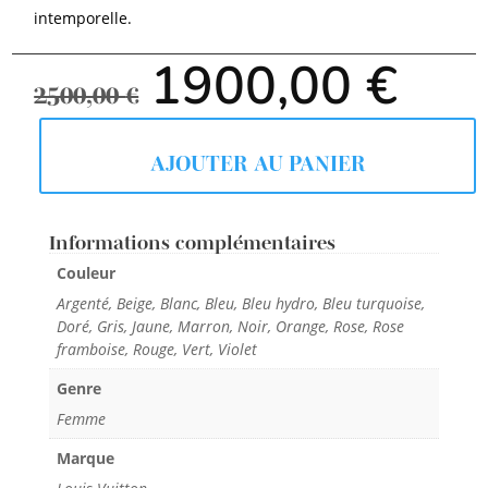
intemporelle.
Le
Le
1900,00
€
prix
prix
2500,00
€
initial
actu
était :
est :
2500,00 €.
1900
AJOUTER AU PANIER
Informations complémentaires
Couleur
Argenté, Beige, Blanc, Bleu, Bleu hydro, Bleu turquoise,
Doré, Gris, Jaune, Marron, Noir, Orange, Rose, Rose
framboise, Rouge, Vert, Violet
Genre
Femme
Marque