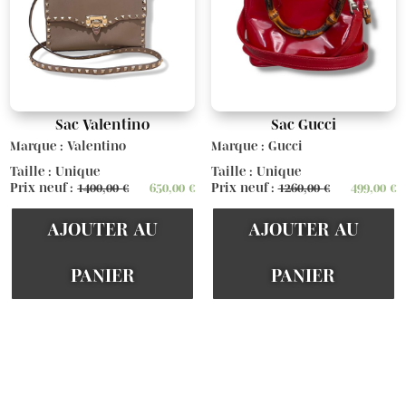
Sac Valentino
Sac Gucci
Marque : Valentino
Marque : Gucci
Taille : Unique
Taille : Unique
Prix neuf :
1400,00
€
650,00
€
Prix neuf :
1260,00
€
499,00
€
AJOUTER AU
AJOUTER AU
PANIER
PANIER
Voir d'autres articles