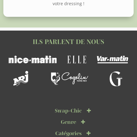
votre dressing !
ILS PARLENT DE NOUS
Swap-Chic
Genre
Catégories