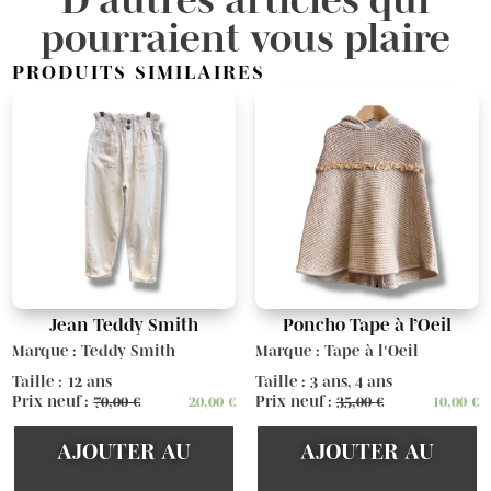
pourraient vous plaire
PRODUITS SIMILAIRES
Jean Teddy Smith
Poncho Tape à l’Oeil
Marque : Teddy Smith
Marque : Tape à l'Oeil
Taille : 12 ans
Taille : 3 ans, 4 ans
Prix neuf :
70,00
€
20,00
€
Prix neuf :
35,00
€
10,00
€
AJOUTER AU
AJOUTER AU