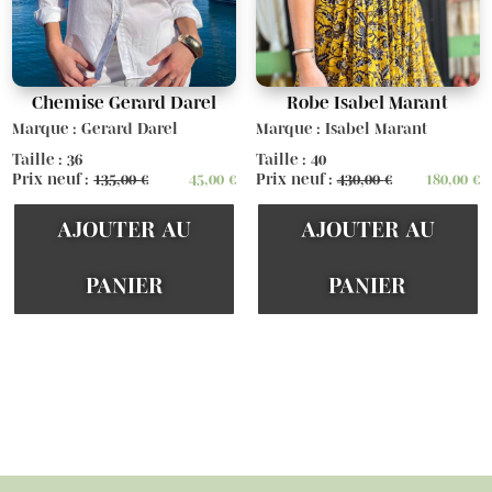
Chemise Gerard Darel
Robe Isabel Marant
Marque : Gerard Darel
Marque : Isabel Marant
Taille : 36
Taille : 40
Prix neuf :
135,00
€
45,00
€
Prix neuf :
430,00
€
180,00
€
AJOUTER AU
AJOUTER AU
PANIER
PANIER
Voir d'autres articles