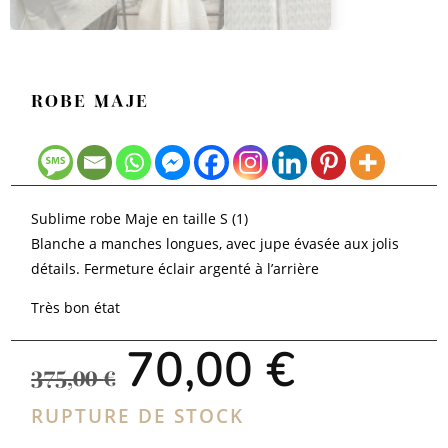
ROBE MAJE
Sublime robe Maje en taille S (1)
Blanche a manches longues, avec jupe évasée aux jolis
détails. Fermeture éclair argenté à l’arrière
Très bon état
Le
Le
70,00
€
prix
prix
375,00
€
initial
actuel
était :
est :
RUPTURE DE STOCK
375,00 €.
70,00 €.