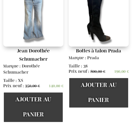
Jean Dorothée
Bottes à talon Prada
Marque : Prada
Schumacher
Marque : Dorothée
Taille : 38
Prix neuf :
800,00
€
190,00
€
Schumacher
Taille : XS
AJOUTER AU
Prix neuf :
350,00
€
140,00
€
AJOUTER AU
PANIER
PANIER