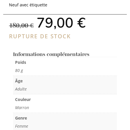
Neuf avec étiquette
Le
Le
79,00
€
prix
prix
180,00
€
initial
actuel
était :
est :
RUPTURE DE STOCK
180,00 €.
79,00 €.
Informations complémentaires
Poids
80 g
Âge
Adulte
Couleur
Marron
Genre
Femme