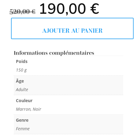
Le
Le
190,00
€
prix
prix
520,00
€
initial
actuel
était :
est :
520,00 €.
190,00
AJOUTER AU PANIER
Informations complémentaires
Poids
150 g
Âge
Adulte
Couleur
Marron, Noir
Genre
Femme