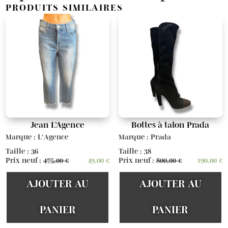
PRODUITS SIMILAIRES
Jean L’Agence
Bottes à talon Prada
Marque : L'Agence
Marque : Prada
Taille : 36
Taille : 38
Prix neuf :
475,00
€
49,00
€
Prix neuf :
800,00
€
190,00
€
AJOUTER AU
AJOUTER AU
PANIER
PANIER