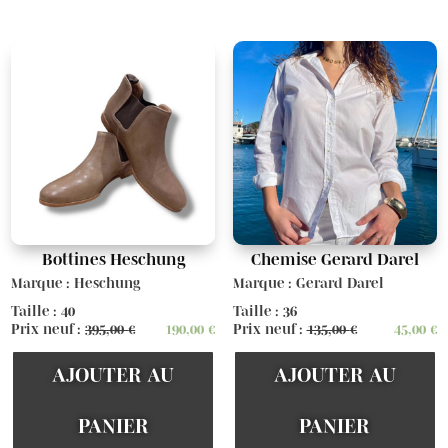
Bottines Heschung
Chemise Gerard Darel
Marque : Heschung
Marque : Gerard Darel
Taille : 40
Taille : 36
Prix neuf :
395,00
€
190,00
€
Prix neuf :
135,00
€
45,00
€
AJOUTER AU
AJOUTER AU
PANIER
PANIER