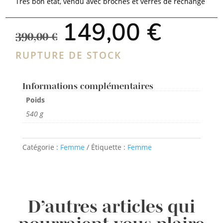
Très bon état, vendu avec broches et verres de rechange
Le
Le
149,00
€
prix
prix
390,00
€
initial
actuel
était :
est :
RUPTURE DE STOCK
390,00 €.
149,00
Informations complémentaires
Poids
540 g
Catégorie :
Femme
Étiquette :
Femme
D’autres articles qui