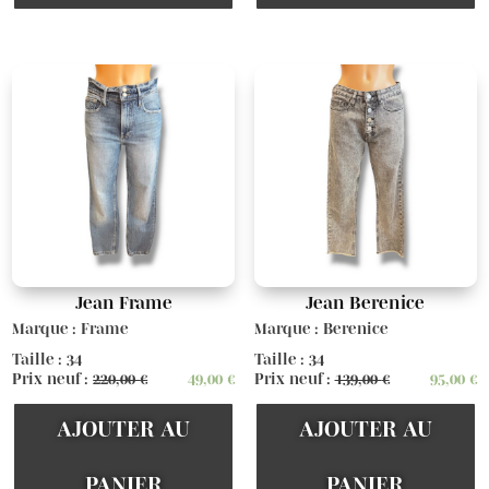
Jean Frame
Jean Berenice
Marque : Frame
Marque : Berenice
Taille : 34
Taille : 34
Prix neuf :
220,00
€
49,00
€
Prix neuf :
139,00
€
95,00
€
AJOUTER AU
AJOUTER AU
PANIER
PANIER