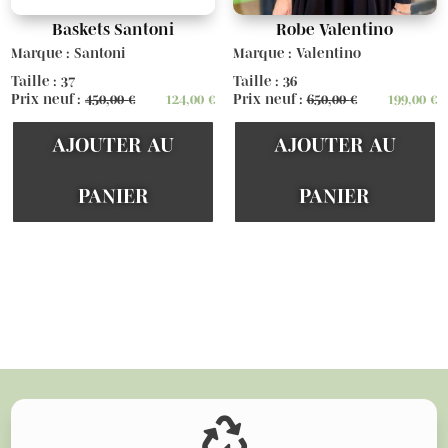
Baskets Santoni
Robe Valentino
Marque : Santoni
Marque : Valentino
Taille : 37
Taille : 36
Prix neuf :
450,00
€
124,00
€
Prix neuf :
650,00
€
199,00
€
AJOUTER AU
AJOUTER AU
PANIER
PANIER
Voir d'autres articles
