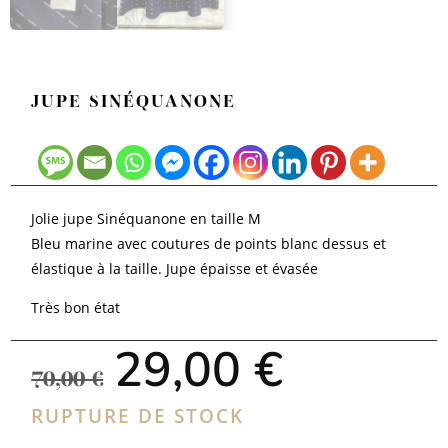
JUPE SINÉQUANONE
Jolie jupe Sinéquanone en taille M
Bleu marine avec coutures de points blanc dessus et
élastique à la taille. Jupe épaisse et évasée
Très bon état
Le
Le
29,00
€
prix
prix
70,00
€
initial
actuel
était :
est :
RUPTURE DE STOCK
70,00 €.
29,00 €.