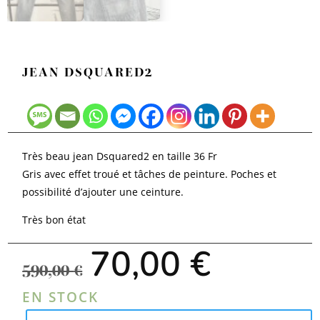
JEAN DSQUARED2
Très beau jean Dsquared2 en taille 36 Fr
Gris avec effet troué et tâches de peinture. Poches et
possibilité d’ajouter une ceinture.
Très bon état
Le
Le
70,00
€
prix
prix
590,00
€
initial
actuel
était :
est :
EN STOCK
590,00 €.
70,00 €.