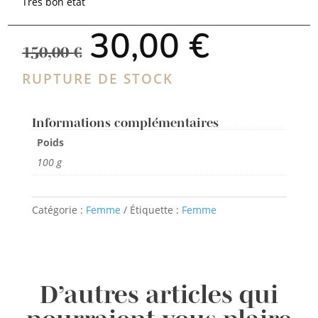
Très bon état
Le
Le
30,00
€
prix
prix
150,00
€
initial
actuel
était :
est :
RUPTURE DE STOCK
150,00 €.
30,00 €.
Informations complémentaires
Poids
100 g
Catégorie :
Femme
Étiquette :
Femme
D’autres articles qui