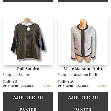
Pull Sandro
Veste Massimo Dutti
Marque : Sandro
Marque : Massimo Dutti
Taille : S
Taille : 38
Prix neuf :
145,00
€
49,00
€
Prix neuf :
150,00
€
50,00
€
AJOUTER AU
AJOUTER AU
PANIER
PANIER