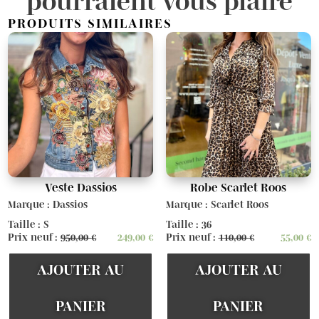
pourraient vous plaire
PRODUITS SIMILAIRES
Veste Dassios
Robe Scarlet Roos
Marque : Dassios
Marque : Scarlet Roos
Taille : S
Taille : 36
Prix neuf :
950,00
€
249,00
€
Prix neuf :
110,00
€
55,00
€
AJOUTER AU
AJOUTER AU
PANIER
PANIER