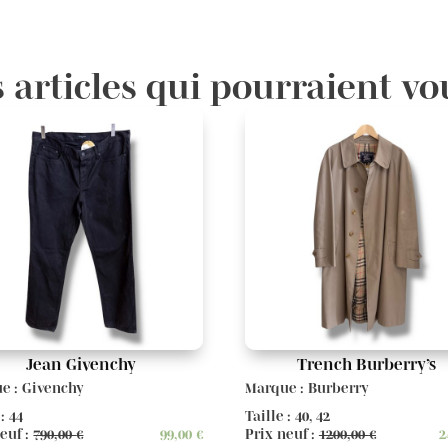
 articles qui pourraient vo
Jean Givenchy
Trench Burberry’s
e : Givenchy
Marque : Burberry
 : 44
Taille : 40, 42
euf :
790,00
€
99,00
€
Prix neuf :
1200,00
€
2