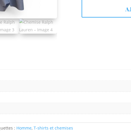
étai
120
A
quettes :
Homme
,
T-shirts et chemises