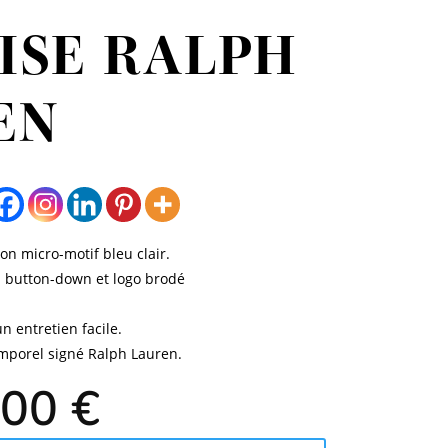
ISE RALPH
EN
n micro-motif bleu clair.
 button-down et logo brodé
 entretien facile.
emporel signé Ralph Lauren.
Le
,00
€
x
prix
tial
actuel