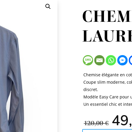
CHEM
LAUR
Chemise élégante en coto
Coupe slim moderne, col
discret.
Modèle Easy Care pour un
Un essentiel chic et int
Le
49
pri
120,00
€
ini