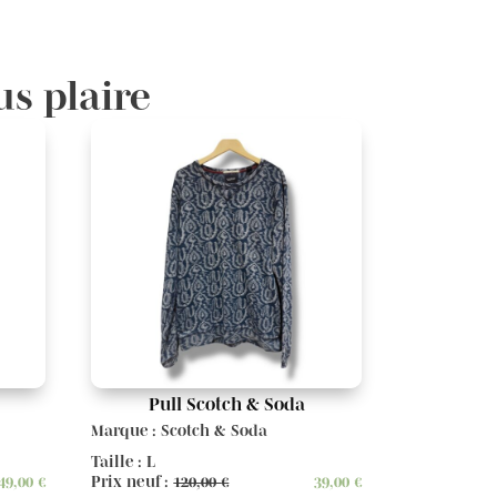
us plaire
Pull Scotch & Soda
Marque : Scotch & Soda
Taille : L
49,00
€
Prix neuf :
120,00
€
39,00
€