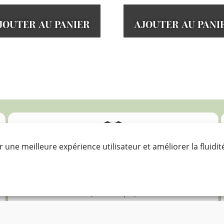
JOUTER AU PANIER
AJOUTER AU PANI
Voir d'autres articles

r une meilleure expérience utilisateur et améliorer la fluidit
Bon pour mon
portefeuille
(économique)