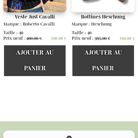
Veste Just Cavalli
Bottines Heschung
Marque : Roberto Cavalli
Marque : Heschung
Taille : 40
Taille : 40
Prix neuf :
400,00
€
190,00
€
Prix neuf :
395,00
€
190,00
€
AJOUTER AU
AJOUTER AU
PANIER
PANIER
Voir d'autres articles