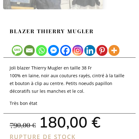
BLAZER THIERRY MUGLER
Joli blazer Thierry Mugler en taille 38 Fr
100% en laine, noir aux coutures rayés, cintré à la taille
et bouton à clip au centre. Petits noeuds papillon
décoratifs sur les manches et le col.
Très bon état
Le
Le
180,00
€
prix
prix
790,00
€
initial
actuel
était :
est :
RUPTURE DE STOCK