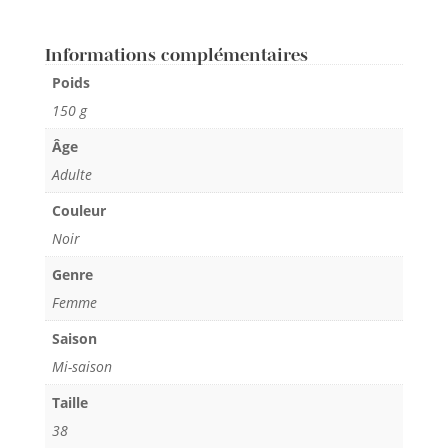
790,00 €.
180,00
Informations complémentaires
Poids
150 g
Âge
Adulte
Couleur
Noir
Genre
Femme
Saison
Mi-saison
Taille
38