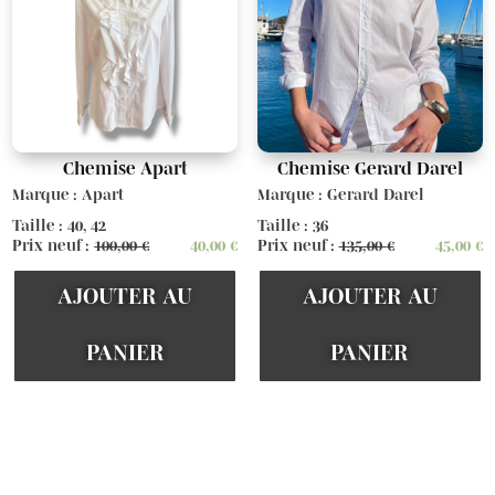
Chemise Apart
Chemise Gerard Darel
Marque : Apart
Marque : Gerard Darel
Taille : 40, 42
Taille : 36
Prix neuf :
100,00
€
40,00
€
Prix neuf :
135,00
€
45,00
€
AJOUTER AU
AJOUTER AU
PANIER
PANIER
Voir d'autres articles