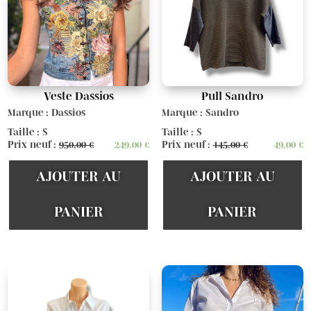
Veste Dassios
Pull Sandro
Marque : Dassios
Marque : Sandro
Taille : S
Taille : S
Prix neuf :
950,00
€
249,00
€
Prix neuf :
145,00
€
49,00
€
AJOUTER AU
AJOUTER AU
PANIER
PANIER