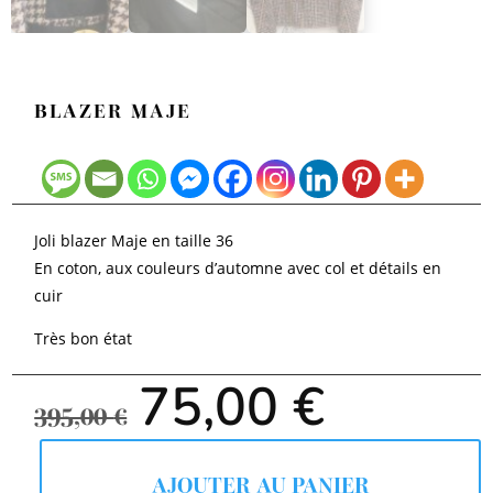
BLAZER MAJE
Joli blazer Maje en taille 36
En coton, aux couleurs d’automne avec col et détails en
cuir
Très bon état
Le
Le
75,00
€
prix
prix
395,00
€
initial
actuel
était :
est :
395,00 €.
75,00 €.
AJOUTER AU PANIER