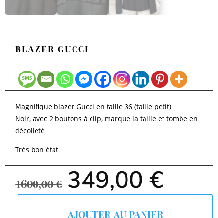
BLAZER GUCCI
Magnifique blazer Gucci en taille 36 (taille petit)
Noir, avec 2 boutons à clip, marque la taille et tombe en
décolleté
Très bon état
Le
Le
349,00
€
prix
prix
1600,00
€
initial
actue
était :
est :
1600,00 €.
349,00
AJOUTER AU PANIER