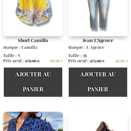
Short Camilla
Jean L’Agence
Marque : Camilla
Marque : L'Agence
Taille : S
Taille : 36
Prix neuf :
470,00
€
80,00
€
Prix neuf :
475,00
€
49,00
€
AJOUTER AU
AJOUTER AU
PANIER
PANIER