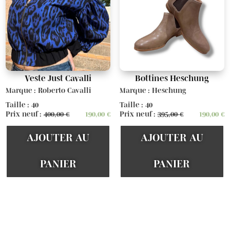
Veste Just Cavalli
Bottines Heschung
Marque : Roberto Cavalli
Marque : Heschung
Taille : 40
Taille : 40
Prix neuf :
400,00
€
190,00
€
Prix neuf :
395,00
€
190,00
€
AJOUTER AU
AJOUTER AU
PANIER
PANIER
Voir d'autres articles