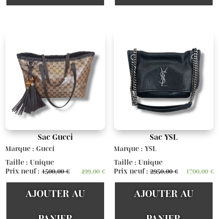
Sac Gucci
Sac YSL
Marque : Gucci
Marque : YSL
Taille : Unique
Taille : Unique
Prix neuf :
1500,00
€
499,00
€
Prix neuf :
2950,00
€
1700,00
€
AJOUTER AU
AJOUTER AU
PANIER
PANIER