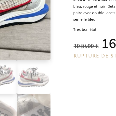
bleu, rouge et noir. Détai
paire avec double lacets
semelle bleu.
Très bon état
Le
16
pr
1040,00
€
ini
éta
RUPTURE DE S
104