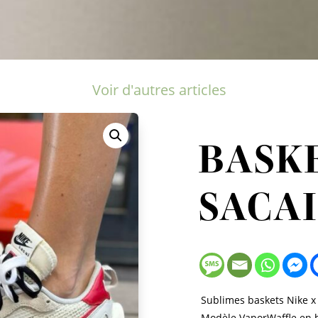
Voir d'autres articles
BASKE
SACA
Sublimes baskets Nike x S
Modèle VaporWaffle en b