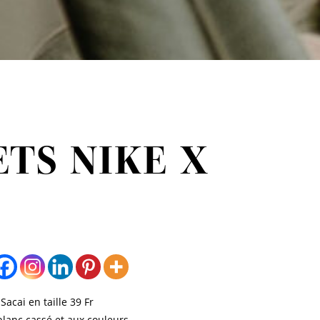
TS NIKE X
I
acai en taille 39 Fr
lanc cassé et aux couleurs