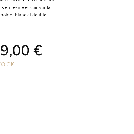
ls en résine et cuir sur la
 noir et blanc et double
Le
9,00
€
ix
prix
tial
actuel
it :
est :
TOCK
0,00 €.
169,00 €.