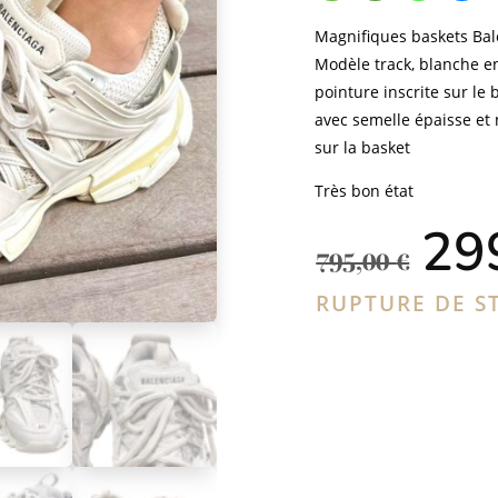
Magnifiques baskets Bale
Modèle track, blanche en
pointure inscrite sur le
avec semelle épaisse et
sur la basket
Très bon état
Le
29
pri
795,00
€
ini
étai
RUPTURE DE S
795