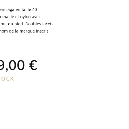
nciaga en taille 40
 maille et nylon avec
 bout du pied. Doubles lacets
 nom de la marque inscrit
Le
9,00
€
x
prix
tial
actuel
t :
est :
TOCK
,00 €.
299,00 €.