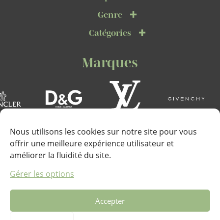
Genre
Catégories
Marques
Nous utilisons les cookies sur notre site pour vous
offrir une meilleure expérience utilisateur et
améliorer la fluidité du site.
Téléphone :
Gérer les options
+33 (0)6 67 22 72 53
Accepter
Adresse :
Marines de Cogolin, Quai de la Galiote, 83310 Cogolin