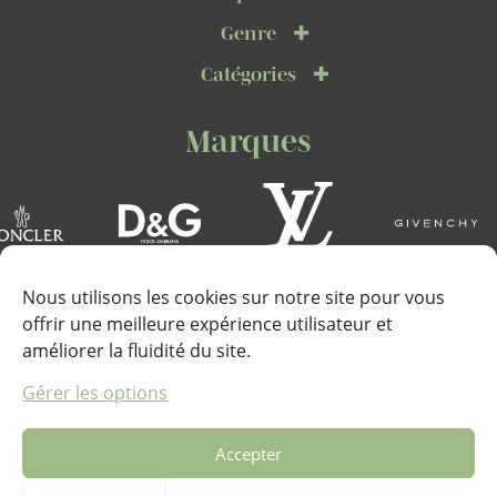
Genre
Catégories
Marques
Nous utilisons les cookies sur notre site pour vous
offrir une meilleure expérience utilisateur et
améliorer la fluidité du site.
Téléphone :
Gérer les options
+33 (0)6 67 22 72 53
Accepter
Adresse :
Marines de Cogolin, Quai de la Galiote, 83310 Cogolin