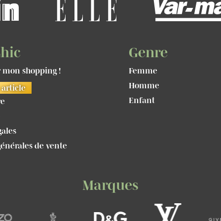
hic
Genre
mon shopping !
Femme
Homme
article
Enfant
re
e
gales
générales de vente
Marques