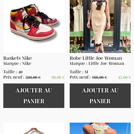
Baskets Nike
Robe Little Joe Woman
Marque : Nike
Marque : Little Joe Woman
Taille : 40
Taille : M
Prix neuf :
320,00
€
99,00
€
Prix neuf :
160,00
€
45,00
€
AJOUTER AU
AJOUTER AU
PANIER
PANIER