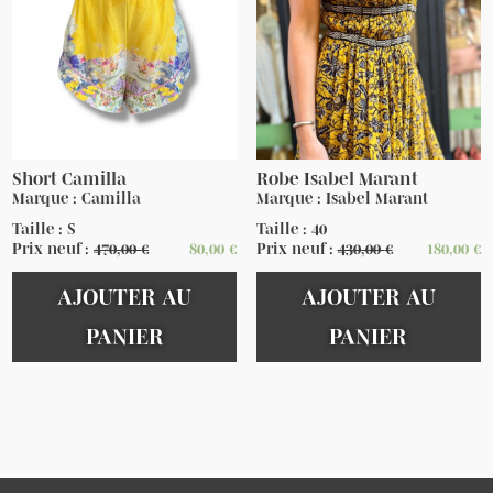
Short Camilla
Robe Isabel Marant
Marque : Camilla
Marque : Isabel Marant
Taille : S
Taille : 40
Prix neuf :
470,00
€
80,00
€
Prix neuf :
430,00
€
180,00
€
AJOUTER AU
AJOUTER AU
PANIER
PANIER