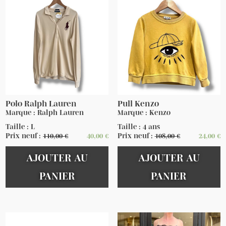
Polo Ralph Lauren
Pull Kenzo
Marque : Ralph Lauren
Marque : Kenzo
Taille : L
Taille : 4 ans
Prix neuf :
110,00
€
40,00
€
Prix neuf :
108,00
€
24,00
€
AJOUTER AU
AJOUTER AU
PANIER
PANIER