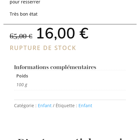
pour resserrer
Très bon état
Le
Le
16,00
€
prix
prix
65,00
€
initial
actuel
était :
est :
RUPTURE DE STOCK
65,00 €.
16,00 €.
Informations complémentaires
Poids
100 g
Catégorie :
Enfant
Étiquette :
Enfant