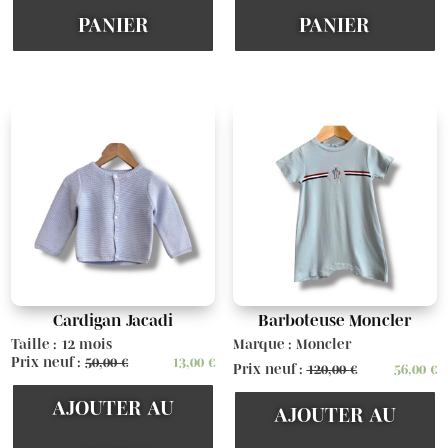
PANIER
PANIER
Cardigan Jacadi
Barboteuse Moncler
Taille : 12 mois
Marque : Moncler
Prix neuf :
50,00
€
13,00
€
Prix neuf :
120,00
€
56,00
€
AJOUTER AU
AJOUTER AU