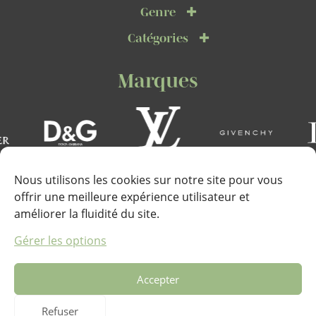
Genre
Catégories
Marques
Nous utilisons les cookies sur notre site pour vous
offrir une meilleure expérience utilisateur et
améliorer la fluidité du site.
Téléphone :
Gérer les options
+33 (0)6 67 22 72 53
Accepter
Adresse :
Marines de Cogolin, Quai de la Galiote, 83310 Cogolin
Refuser