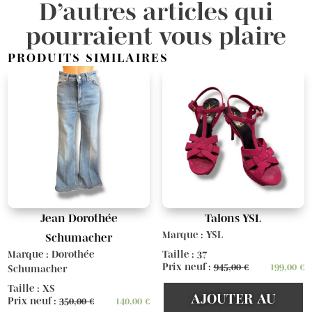
D’autres articles qui
pourraient vous plaire
PRODUITS SIMILAIRES
Jean Dorothée
Talons YSL
Marque : YSL
Schumacher
Marque : Dorothée
Taille : 37
Prix neuf :
945,00
€
199,00
€
Schumacher
Taille : XS
AJOUTER AU
Prix neuf :
350,00
€
140,00
€