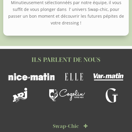
Minutieusement sélectionnéés par notre équipe, il vous
suffit de vous plonger dans l’ univers Swap-chic, pour
passer un bon moment et découvrir les futures pépites de
votre dressing !
ILS PARLENT DE NOUS
Swap-Chic