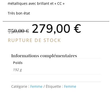
métalliques avec brillant et « CC »
Très bon état
Le
Le
279,00
€
prix
prix
750,00
€
initial
actuel
était :
est :
RUPTURE DE STOCK
750,00 €.
279,00
Informations complémentaires
Poids
192 g
Catégorie :
Femme
Étiquette :
Femme