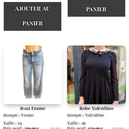
AJOUTER AU
PANIER
PANIER
Jean Frame
Robe Valentino
Marque : Frame
Marque : Valentino
Taille : 34
Taille : 36
Prix neuf :
220,00
€
49,00
€
Prix neuf :
650,00
€
199,00
€