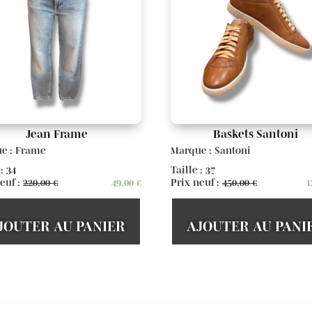
Jean Frame
Baskets Santoni
e : Frame
Marque : Santoni
 : 34
Taille : 37
euf :
220,00
€
49,00
€
Prix neuf :
450,00
€
1
JOUTER AU PANIER
AJOUTER AU PANI
Voir d'autres articles