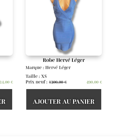
Robe Hervé Léger
Marque : Hervé Léger
Taille : XS
24,00
€
Prix neuf :
1300,00
€
490,00
€
ER
AJOUTER AU PANIER