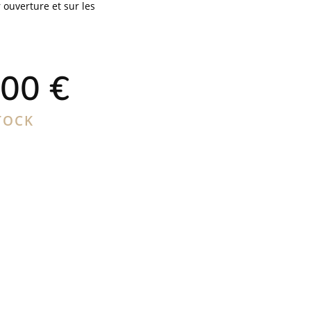
ouverture et sur les
Le
,00
€
x
prix
tial
actuel
t :
est :
TOCK
,00 €.
30,00 €.