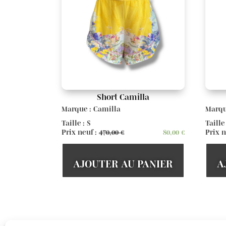
Short Camilla
Marque : Camilla
Marqu
Taille : S
Taille
Prix neuf :
470,00
€
80,00
€
Prix n
AJOUTER AU PANIER
A