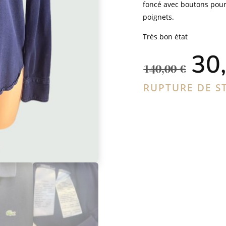
foncé avec boutons pour 
poignets.
Très bon état
Le
30
pri
140,00
€
ini
étai
RUPTURE DE S
140