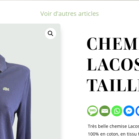
Voir d'autres articles
CHEM
LACOS
TAILL
Très belle chemise Lacos
100% en coton, en tissu 