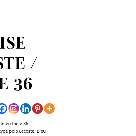
ISE
TE /
E 36
te en taille 36
type polo Lacoste. Bleu