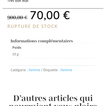
Très bon état
Le
Le
70,00
€
prix
prix
900,00
€
initial
actuel
était :
est :
RUPTURE DE STOCK
900,00 €.
70,00 €.
Informations complémentaires
Poids
50 g
Catégorie :
Femme
Étiquette :
Femme
D’autres articles qui