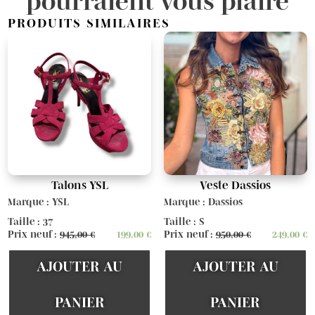
pourraient vous plaire
PRODUITS SIMILAIRES
Talons YSL
Veste Dassios
Marque : YSL
Marque : Dassios
Taille : 37
Taille : S
Prix neuf :
945,00
€
199,00
€
Prix neuf :
950,00
€
249,00
€
AJOUTER AU
AJOUTER AU
PANIER
PANIER