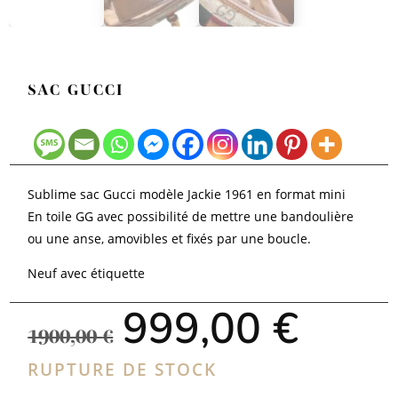
SAC GUCCI
Sublime sac Gucci modèle Jackie 1961 en format mini
En toile GG avec possibilité de mettre une bandoulière
ou une anse, amovibles et fixés par une boucle.
Neuf avec étiquette
Le
Le
999,00
€
prix
prix
1900,00
€
initial
actue
était :
est :
RUPTURE DE STOCK
1900,00 €.
999,00