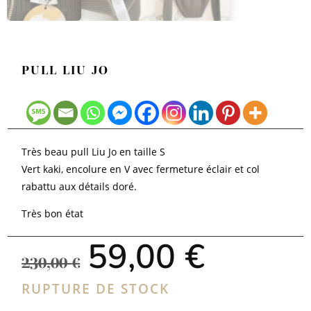
PULL LIU JO
Très beau pull Liu Jo en taille S
Vert kaki, encolure en V avec fermeture éclair et col
rabattu aux détails doré.
Très bon état
Le
Le
59,00
€
prix
prix
230,00
€
initial
actuel
était :
est :
RUPTURE DE STOCK
230,00 €.
59,00 €.