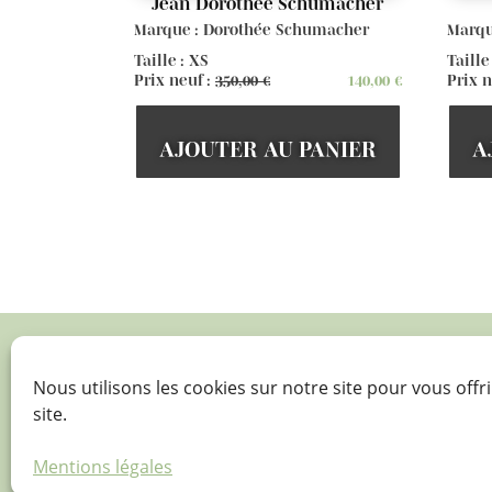
Jean Dorothée Schumacher
Marque : Dorothée Schumacher
Marqu
Taille : XS
Taille
Prix neuf :
350,00
€
140,00
€
Prix n
AJOUTER AU PANIER
A

Nous utilisons les cookies sur notre site pour vous offri
site.
Agir pour
Mentions légales
l’environnement