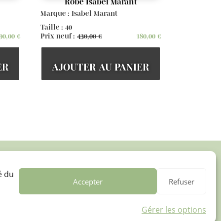
Robe Isabel Marant
Marque : Isabel Marant
Taille : 40
90,00
€
Prix neuf :
430,00
€
180,00
€
ER
AJOUTER AU PANIER

é du
Accepter
Refuser
Dénicher des pépites
Gérer les options
(convivial)