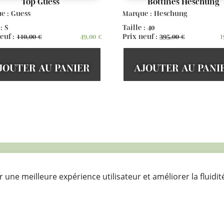
Top Guess
Bottines Heschung
e : Guess
Marque : Heschung
 : S
Taille : 40
euf :
110,00
€
49,00
€
Prix neuf :
395,00
€
1
JOUTER AU PANIER
AJOUTER AU PANI
Voir d'autres articles

r une meilleure expérience utilisateur et améliorer la fluidit
Bon pour mon
portefeuille