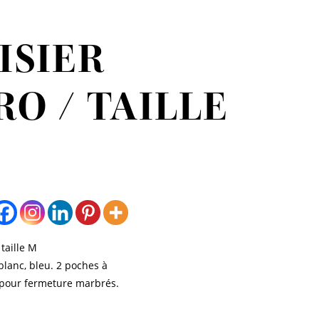
ISIER
O / TAILLE
taille M
blanc, bleu. 2 poches à
p pour fermeture marbrés.